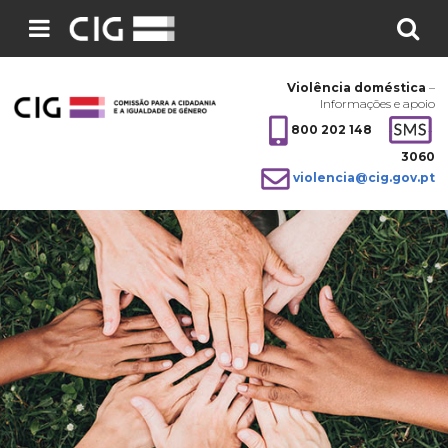
Pesquisar
no
Violência doméstica
–
site:
Informações e apoio
800 202 148
3060
violencia@cig.gov.pt