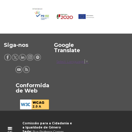
Siga-nos
Google
Translate
Select Language
▼
Conformida
de Web
Comissão para a Cidadania e
a Igualdade de Género
Sede:
Rua Professor Gomes