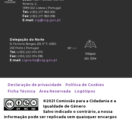
Teixeira, 2,
1399-022 Lisboa | Portugal
Tel.:
(+351) 217 983 000
Fax:
(+351) 217 983 098
E-mail:
cig@cig.gov.pt
Delegação do Norte
R. Ferreira Borges, 69, 3º F, 4050-
253 Porto | Portugal
Tel.:
(+351) 222 074 370
Mapa
Fax:
(+351) 222 074 398
do Site
E-mail:
cignorte@cig.gov.pt
Declaração de privacidade
Política de Cookies
Ficha Técnica
Área Reservada
Logótipos
©2021 Comissão para a Cidadania e a
Igualdade de Género
Salvo indicado o contrário, a nossa
informação pode ser replicada sem quaisquer encargos