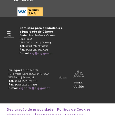
Comissão para a Cidadania e
a Igualdade de Género
Sede:
Rua Professor Gomes
Teixeira, 2,
1399-022 Lisboa | Portugal
Tel.:
(+351) 217 983 000
Fax:
(+351) 217 983 098
E-mail:
cig@cig.gov.pt
Delegação do Norte
R. Ferreira Borges, 69, 3º F, 4050-
253 Porto | Portugal
Tel.:
(+351) 222 074 370
Mapa
Fax:
(+351) 222 074 398
do Site
E-mail:
cignorte@cig.gov.pt
Declaração de privacidade
Política de Cookies