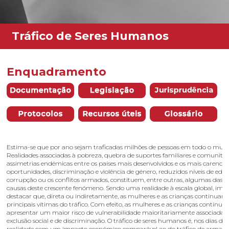
Enquadramento
Estima-se que por ano sejam traficadas milhões de pessoas em todo o mun
Realidades associadas à pobreza, quebra de suportes familiares e comunitár
assimetrias endémicas entre os países mais desenvolvidos e os mais carenciad
oportunidades, discriminação e violência de género, reduzidos níveis de edu
corrupção ou os conflitos armados, constituem, entre outras, algumas das p
causas deste crescente fenómeno. Sendo uma realidade à escala global, imp
destacar que, direta ou indiretamente, as mulheres e as crianças continuam 
principais vítimas do tráfico. Com efeito, as mulheres e as crianças continu
apresentar um maior risco de vulnerabilidade maioritariamente associada a
exclusão social e de discriminação. O tráfico de seres humanos é, nos dias de
realidade com um impacto económico comparável ao do tráfico de armas e