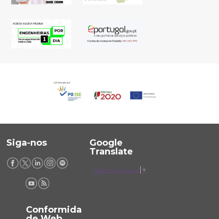
Siga-nos
Google
Translate
Select Language
▼
Conformida
de Web