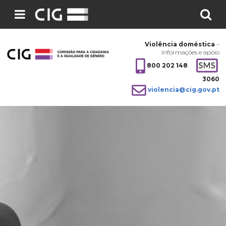
Pesquisar
no
Violência doméstica
–
site:
Informações e apoio
800 202 148
3060
violencia@cig.gov.pt