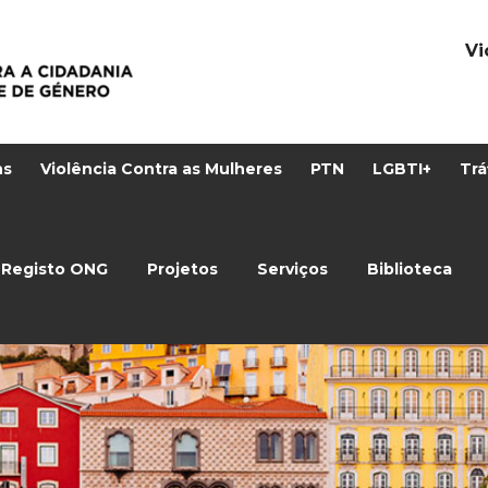
Vi
ns
Violência Contra as Mulheres
PTN
LGBTI+
Trá
Registo ONG
Projetos
Serviços
Biblioteca