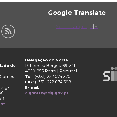
Google Translate
Select Language
▼
Delegação do Norte
ldade de
R. Ferreira Borges, 69, 3º F,
4050-253 Porto | Portugal
r Gomes
Tel.:
(+351) 222 074 370
Fax:
(+351) 222 074 398
rtugal
E-mail:
00
cignorte@cig.gov.pt
98
.pt