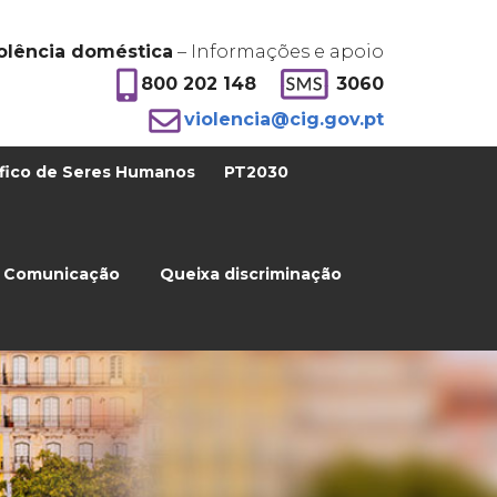
olência doméstica
– Informações e apoio
800 202 148
3060
violencia@cig.gov.pt
fico de Seres Humanos
PT2030
Comunicação
Queixa discriminação