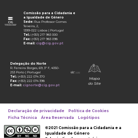
Comissão para a Cidadania e
a Igualdade de Género
Sede:
Rua Professor Gomes
Teixeira, 2,
1399-022 Lisboa | Portugal
Tel.:
(+351) 217 983 000
Fax:
(+351) 217 983 098
E-mail:
cig@cig.gov.pt
Delegação do Norte
R. Ferreira Borges, 69, 3º F, 4050-
253 Porto | Portugal
Tel.:
(+351) 222 074 370
Mapa
Fax:
(+351) 222 074 398
do Site
E-mail:
cignorte@cig.gov.pt
Declaração de privacidade
Política de Cookies
Ficha Técnica
Área Reservada
Logótipos
©2021 Comissão para a Cidadania e a
Igualdade de Género