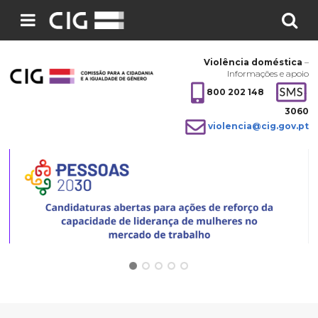
Pesquisar
no
Violência doméstica
–
site:
Informações e apoio
800 202 148
3060
violencia@cig.gov.pt