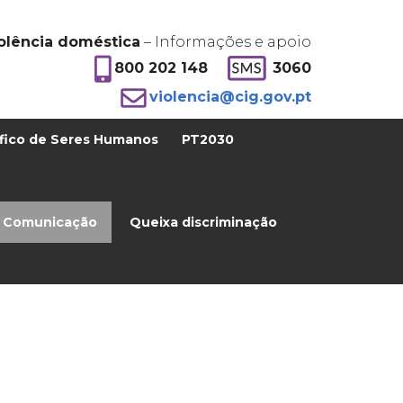
olência doméstica
– Informações e apoio
800 202 148
3060
violencia@cig.gov.pt
fico de Seres Humanos
PT2030
Comunicação
Queixa discriminação