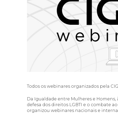
Todos os webinares organizados pela CIG 
Da Igualdade entre Mulheres e Homens, 
defesa dos direitos LGBTI e o combate ao
organizou webinares nacionais e interna