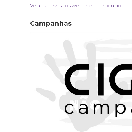
Pesquisar
Veja ou reveja os webinares produzidos p
no
site:
Campanhas