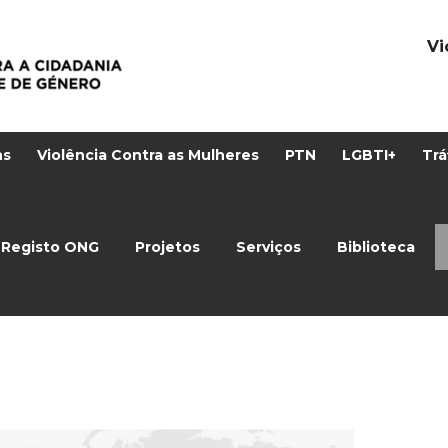
Vi
ns
Violência Contra as Mulheres
PTN
LGBTI+
Trá
Registo ONG
Projetos
Serviços
Biblioteca