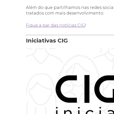
Além do que partilhamos nas redes sociai
tratados com mais desenvolvimento.
Fique a par das notícias CIG
!
Iniciativas CIG