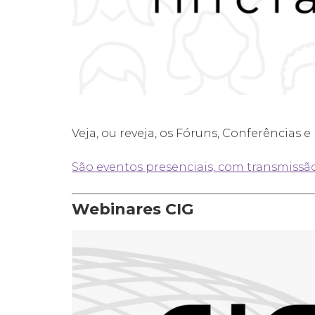
Veja, ou reveja, os Fóruns, Conferências 
São eventos presenciais, com transmissão
Webinares CIG