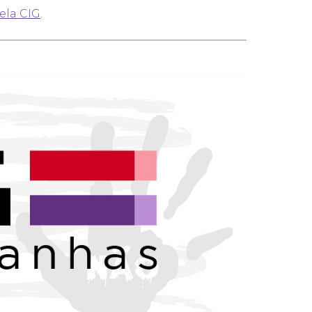
ela CIG
.