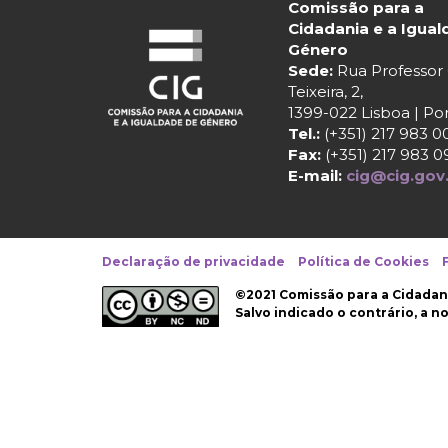
Comissão para a
Cidadania e a Igua
Género
Sede:
Rua Professo
Teixeira, 2,
1399-022 Lisboa | Po
Tel.:
(+351) 217 983 0
Fax:
(+351) 217 983 0
E-mail:
cig@cig.gov
Declaração de privacidade
Política de Cookies
©2021 Comissão para a Cidadan
Salvo indicado o contrário, a 