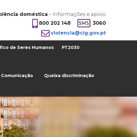
olência doméstica
– Informações e apoio
800 202 148
3060
violencia@cig.gov.pt
fico de Seres Humanos
PT2030
Comunicação
Queixa discriminação