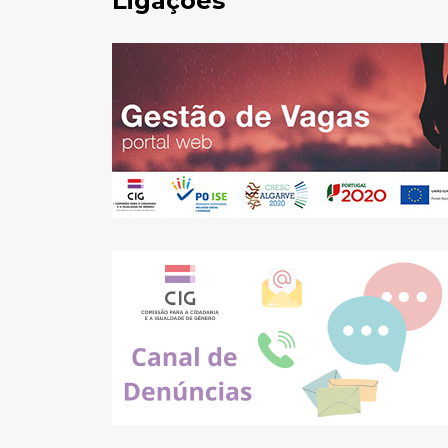
Ligações
Pesquisar
no
site: