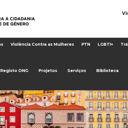
Vi
ns
Violência Contra as Mulheres
PTN
LGBTI+
Trá
Registo ONG
Projetos
Serviços
Biblioteca