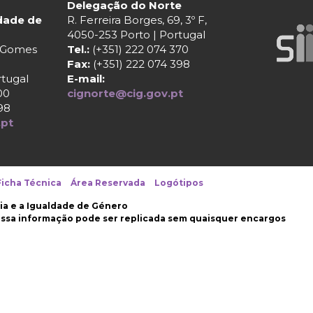
Delegação do Norte
ldade de
R. Ferreira Borges, 69, 3º F,
4050-253 Porto | Portugal
r Gomes
Tel.:
(+351) 222 074 370
Fax:
(+351) 222 074 398
rtugal
E-mail:
00
cignorte@cig.gov.pt
98
.pt
Ficha Técnica
Área Reservada
Logótipos
ia e a Igualdade de Género
nossa informação pode ser replicada sem quaisquer encargos