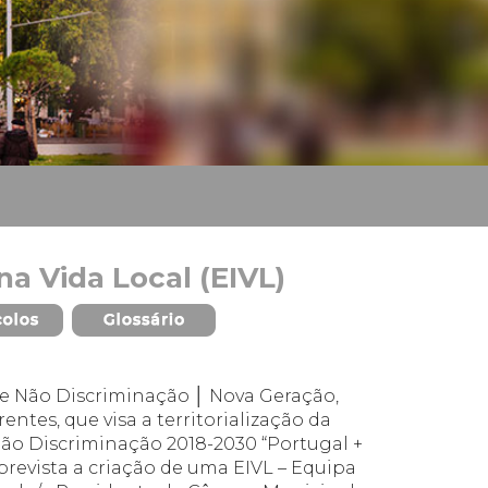
na Vida Local (EIVL)
 e Não Discriminação │ Nova Geração,
ntes, que visa a territorialização da
Não Discriminação 2018-2030 “Portugal +
 prevista a criação de uma EIVL – Equipa