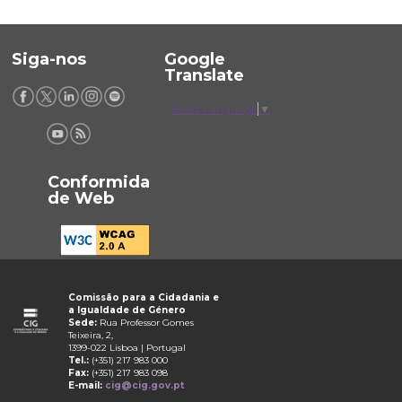
Siga-nos
Google
Translate
Select Language
▼
Conformida
de Web
Comissão para a Cidadania e
a Igualdade de Género
Sede:
Rua Professor Gomes
Teixeira, 2,
1399-022 Lisboa | Portugal
Tel.:
(+351) 217 983 000
Fax:
(+351) 217 983 098
E-mail:
cig@cig.gov.pt