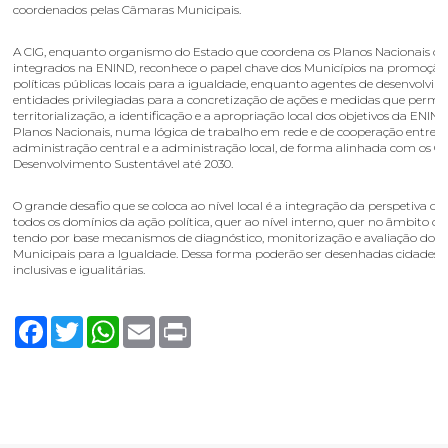
coordenados pelas Câmaras Municipais.
A CIG, enquanto organismo do Estado que coordena os Planos Nacionais de
integrados na ENIND, reconhece o papel chave dos Municípios na promoção
políticas públicas locais para a igualdade, enquanto agentes de desenvolvim
entidades privilegiadas para a concretização de ações e medidas que perm
territorialização, a identificação e a apropriação local dos objetivos da ENIND
Planos Nacionais, numa lógica de trabalho em rede e de cooperação entre a
administração central e a administração local, de forma alinhada com os Ob
Desenvolvimento Sustentável até 2030.
O grande desafio que se coloca ao nível local é a integração da perspetiva d
todos os domínios da ação política, quer ao nível interno, quer no âmbito do t
tendo por base mecanismos de diagnóstico, monitorização e avaliação dos 
Municipais para a Igualdade. Dessa forma poderão ser desenhadas cidades 
inclusivas e igualitárias.
Facebook
Twitter
WhatsApp
Email
Print