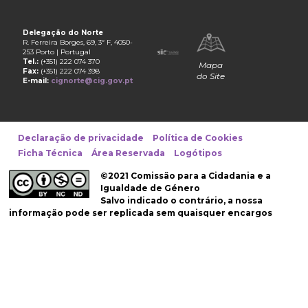
Delegação do Norte
R. Ferreira Borges, 69, 3º F, 4050-
253 Porto | Portugal
Tel.:
(+351) 222 074 370
Mapa
Fax:
(+351) 222 074 398
do Site
E-mail:
cignorte@cig.gov.pt
Declaração de privacidade
Política de Cookies
Ficha Técnica
Área Reservada
Logótipos
©2021 Comissão para a Cidadania e a
Igualdade de Género
Salvo indicado o contrário, a nossa
informação pode ser replicada sem quaisquer encargos