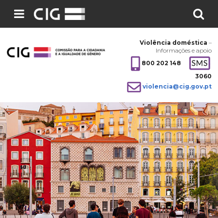
Pesquisar
no
Violência doméstica
–
site:
Informações e apoio
800 202 148
3060
violencia@cig.gov.pt