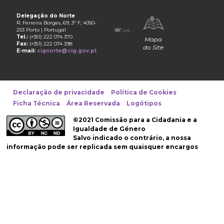
Delegação do Norte
R. Ferreira Borges, 69, 3º F, 4050-
253 Porto | Portugal
Tel.:
(+351) 222 074 370
Mapa
Fax:
(+351) 222 074 398
do Site
E-mail:
cignorte@cig.gov.pt
Declaração de privacidade
Política de Cookies
Ficha Técnica
Área Reservada
Logótipos
©2021 Comissão para a Cidadania e a
Igualdade de Género
Salvo indicado o contrário, a nossa
informação pode ser replicada sem quaisquer encargos