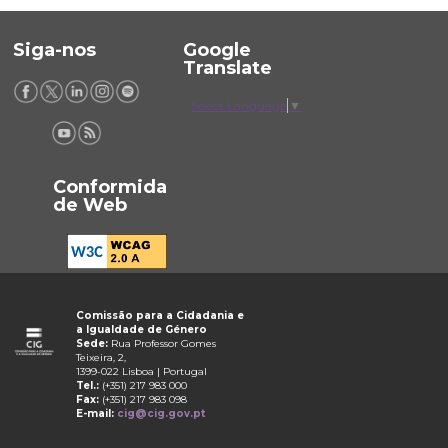
Siga-nos
Google
Translate
Select Language
▼
Conformida
de Web
Comissão para a Cidadania e
a Igualdade de Género
Sede:
Rua Professor Gomes
Teixeira, 2,
1399-022 Lisboa | Portugal
Tel.:
(+351) 217 983 000
Fax:
(+351) 217 983 098
E-mail:
cig@cig.gov.pt