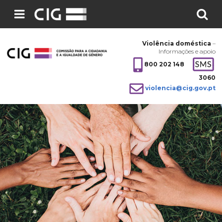
Pesquisar
no
Violência doméstica
–
site:
Informações e apoio
800 202 148
3060
violencia@cig.gov.pt