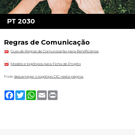
Regras de Comunicação
Guia de Regras de Comunicação para Beneficiários
Modelo e logótipos para Ficha de Projeto
Pode
descarregar o logótipo CIG nesta página
.
Facebook
Twitter
WhatsApp
Email
Print