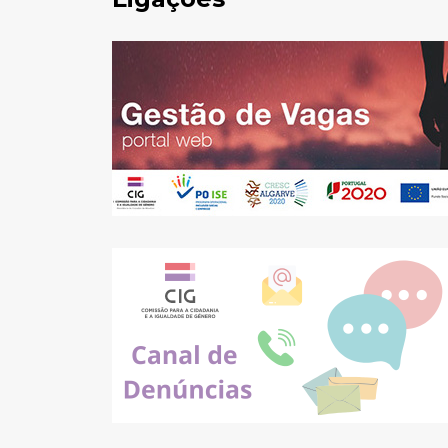
Pesquisar
no
site: