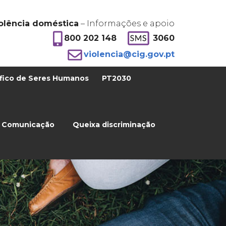
olência doméstica
– Informações e apoio
800 202 148
3060
violencia@cig.gov.pt
fico de Seres Humanos
PT2030
Comunicação
Queixa discriminação