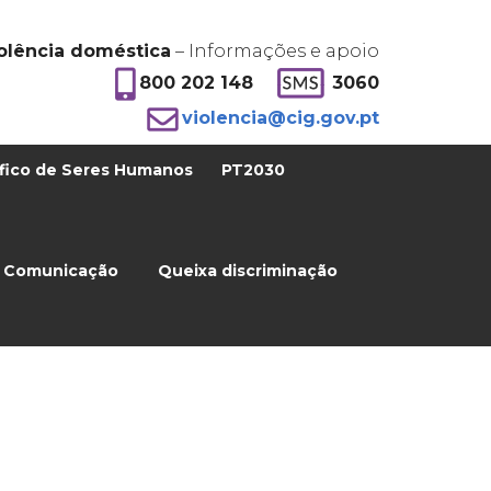
olência doméstica
– Informações e apoio
800 202 148
3060
violencia@cig.gov.pt
fico de Seres Humanos
PT2030
Comunicação
Queixa discriminação