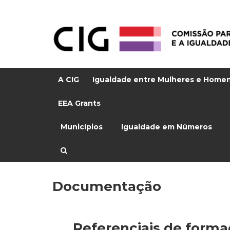
A CIG
Igualdade entre Mulheres e Home
EEA Grants
Municípios
Igualdade em Números
Documentação
_
Referenciais de form