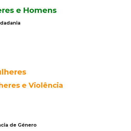
eres e Homens
idadania
ulheres
heres e Violência
ncia de Género