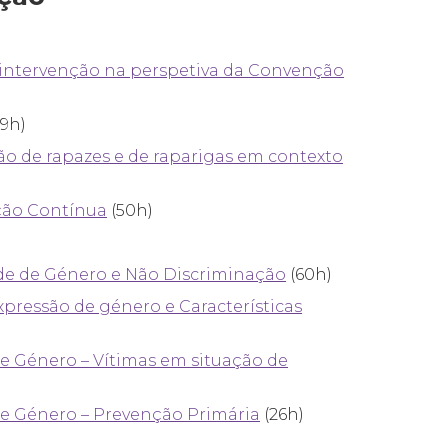
a intervenção na perspetiva da Convenção
9h)
o de rapazes e de raparigas em contexto
ação Contínua
(50h)
de de Género e Não Discriminação
(60h)
xpressão de género e Características
de Género – Vítimas em situação de
de Género – Prevenção Primária
(26h)