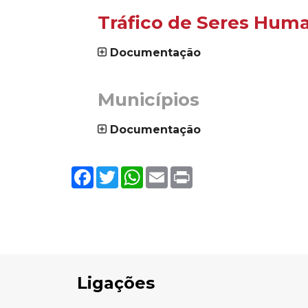
no
Tráfico de Seres Hum
site:
Documentação
_
Municípios
Documentação
Facebook
Twitter
WhatsApp
Email
Print
Ligações