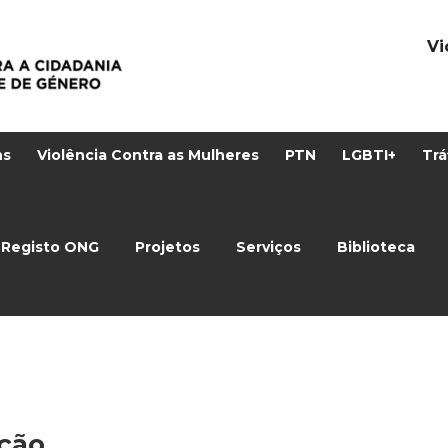
Vi
ns
Violência Contra as Mulheres
PTN
LGBTI+
Trá
Registo ONG
Projetos
Serviços
Biblioteca
ação