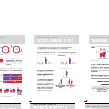
__
__