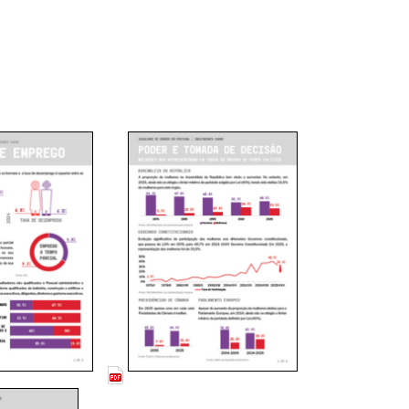
__
__