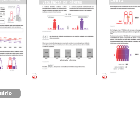
__
__