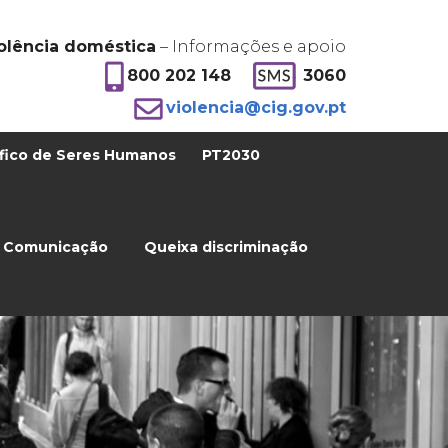
olência doméstica
– Informações e apoio
800 202 148
3060
violencia@cig.gov.pt
fico de Seres Humanos
PT2030
Comunicação
Queixa discriminação