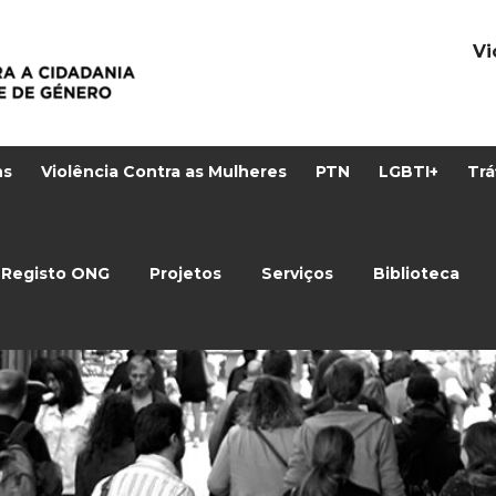
Vi
ns
Violência Contra as Mulheres
PTN
LGBTI+
Trá
Registo ONG
Projetos
Serviços
Biblioteca