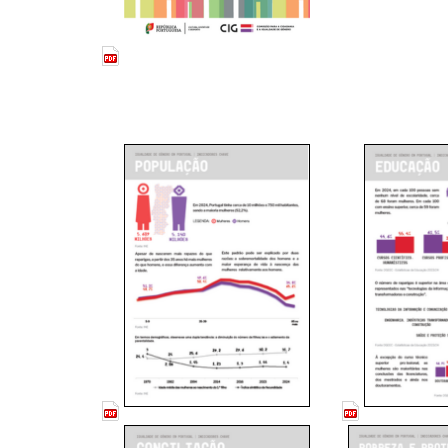
____
Pesquisar
no
site:
__
__