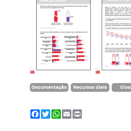
__
Facebook
Twitter
WhatsApp
Email
Print