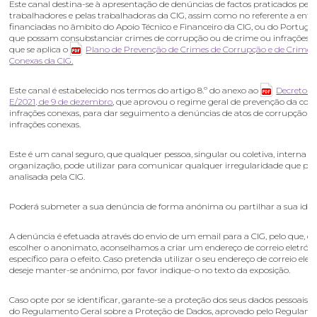
Este canal destina-se à apresentação de denúncias de factos praticados pelo
trabalhadores e pelas trabalhadoras da CIG, assim como no referente a enti
financiadas no âmbito do Apoio Técnico e Financeiro da CIG, ou do Portugal
que possam consubstanciar crimes de corrupção ou de crime ou infrações c
que se aplica o
Plano de Prevenção de Crimes de Corrupção e de Crimes 
Conexas da CIG.
Este canal é estabelecido nos termos do artigo 8.º do anexo ao
Decreto-Le
E/2021, de 9 de dezembro
, que aprovou o regime geral de prevenção da cor
infrações conexas, para dar seguimento a denúncias de atos de corrupção e 
infrações conexas.
Este é um canal seguro, que qualquer pessoa, singular ou coletiva, interna o
organização, pode utilizar para comunicar qualquer irregularidade que prec
analisada pela CIG.
Poderá submeter a sua denúncia de forma anónima ou partilhar a sua iden
A denúncia é efetuada através do envio de um email para a CIG, pelo que, ca
escolher o anonimato, aconselhamos a criar um endereço de correio eletrón
específico para o efeito. Caso pretenda utilizar o seu endereço de correio elet
deseje manter-se anónimo, por favor indique-o no texto da exposição.
Caso opte por se identificar, garante-se a proteção dos seus dados pessoais,
do Regulamento Geral sobre a Proteção de Dados, aprovado pelo Regulame