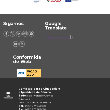
Siga-nos
Google
Translate
Select Language
▼
Conformida
de Web
Comissão para a Cidadania e
a Igualdade de Género
Sede:
Rua Professor Gomes
Teixeira, 2,
1399-022 Lisboa | Portugal
Tel.:
(+351) 217 983 000
Fax:
(+351) 217 983 098