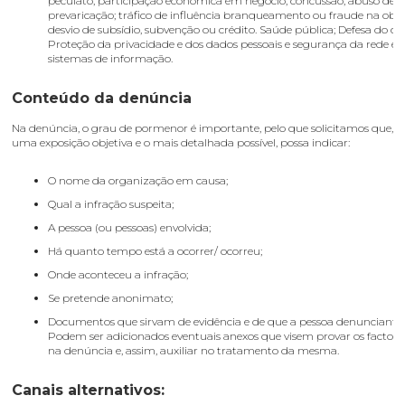
peculato; participação económica em negócio; concussão; abuso de p
prevaricação; tráfico de influência branqueamento ou fraude na obt
desvio de subsídio, subvenção ou crédito. Saúde pública; Defesa do c
Proteção da privacidade e dos dados pessoais e segurança da rede e 
sistemas de informação.
Conteúdo da denúncia
Na denúncia, o grau de pormenor é importante, pelo que solicitamos que, 
uma exposição objetiva e o mais detalhada possível, possa indicar:
O nome da organização em causa;
Qual a infração suspeita;
A pessoa (ou pessoas) envolvida;
Há quanto tempo está a ocorrer/ ocorreu;
Onde aconteceu a infração;
Se pretende anonimato;
Documentos que sirvam de evidência e de que a pessoa denunciante 
Podem ser adicionados eventuais anexos que visem provar os factos 
na denúncia e, assim, auxiliar no tratamento da mesma.
Canais alternativos: