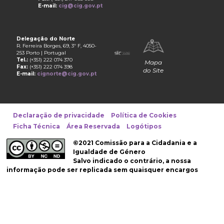
E-mail:
cig@cig.gov.pt
Delegação do Norte
R. Ferreira Borges, 69, 3º F, 4050-
253 Porto | Portugal
Tel.:
(+351) 222 074 370
Mapa
Fax:
(+351) 222 074 398
do Site
E-mail:
cignorte@cig.gov.pt
Declaração de privacidade
Política de Cookies
Ficha Técnica
Área Reservada
Logótipos
©2021 Comissão para a Cidadania e a
Igualdade de Género
Salvo indicado o contrário, a nossa
informação pode ser replicada sem quaisquer encargos