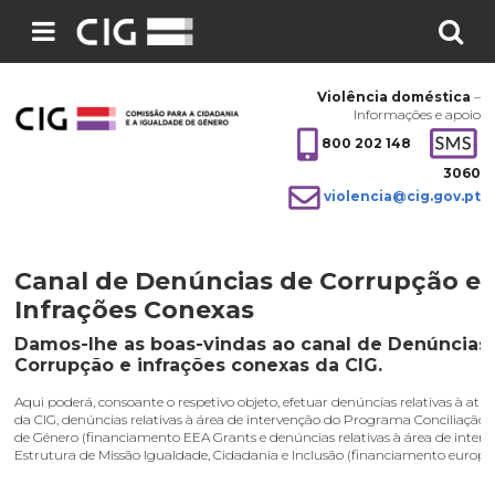
Pesquisar
no
Violência doméstica
–
site:
Informações e apoio
800 202 148
3060
violencia@cig.gov.pt
Canal de Denúncias de Corrupção e
Infrações Conexas
Damos-lhe as boas-vindas ao canal de Denúncias
Corrupção e infrações conexas da CIG.
Aqui poderá, consoante o respetivo objeto, efetuar denúncias relativas à ativ
da CIG, denúncias relativas à área de intervenção do Programa Conciliação 
de Género (financiamento EEA Grants e denúncias relativas à área de inter
Estrutura de Missão Igualdade, Cidadania e Inclusão (financiamento europe