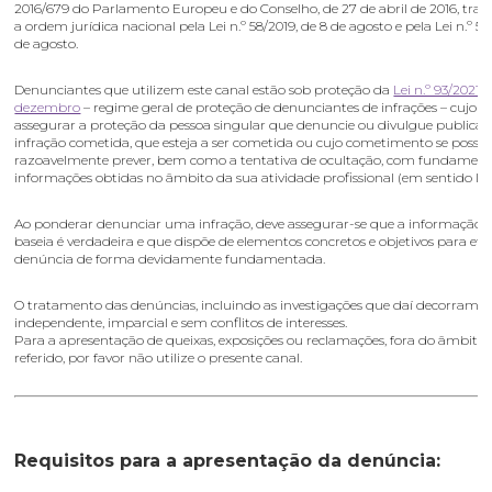
2016/679 do Parlamento Europeu e do Conselho, de 27 de abril de 2016, tra
a ordem jurídica nacional pela Lei n.º 58/2019, de 8 de agosto e pela Lei n.º 59
de agosto.
Denunciantes que utilizem este canal estão sob proteção da
Lei n.º 93/2021,
dezembro
– regime geral de proteção de denunciantes de infrações – cujo ob
assegurar a proteção da pessoa singular que denuncie ou divulgue publi
infração cometida, que esteja a ser cometida ou cujo cometimento se possa
razoavelmente prever, bem como a tentativa de ocultação, com fundamen
informações obtidas no âmbito da sua atividade profissional (em sentido lat
Ao ponderar denunciar uma infração, deve assegurar-se que a informação n
baseia é verdadeira e que dispõe de elementos concretos e objetivos para efe
denúncia de forma devidamente fundamentada.
O tratamento das denúncias, incluindo as investigações que daí decorram, é
independente, imparcial e sem conflitos de interesses.
Para a apresentação de queixas, exposições ou reclamações, fora do âmbito 
referido, por favor não utilize o presente canal.
Requisitos para a apresentação da denúncia: