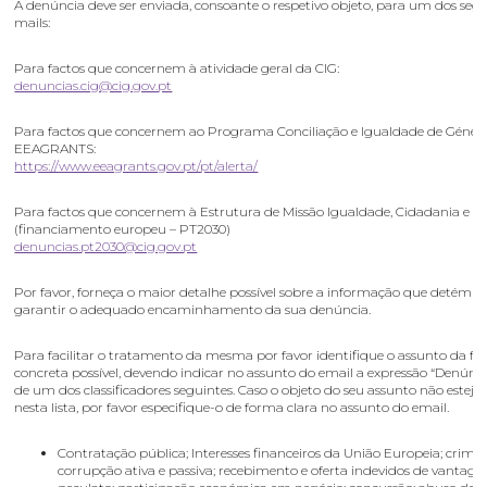
A denúncia deve ser enviada, consoante o respetivo objeto, para um dos segu
mails:
Para factos que concernem à atividade geral da CIG:
denuncias.cig@cig.gov.pt
Para factos que concernem ao Programa Conciliação e Igualdade de Géner
EEAGRANTS:
https://www.eeagrants.gov.pt/pt/alerta/
Para factos que concernem à Estrutura de Missão Igualdade, Cidadania e In
(financiamento europeu – PT2030)
denuncias.pt2030@cig.gov.pt
Por favor, forneça o maior detalhe possível sobre a informação que detém p
garantir o adequado encaminhamento da sua denúncia.
Para facilitar o tratamento da mesma por favor identifique o assunto da f
concreta possível, devendo indicar no assunto do email a expressão “Denúnci
de um dos classificadores seguintes. Caso o objeto do seu assunto não esteja
nesta lista, por favor especifique-o de forma clara no assunto do email.
Contratação pública; Interesses financeiros da União Europeia; crime
corrupção ativa e passiva; recebimento e oferta indevidos de vantage