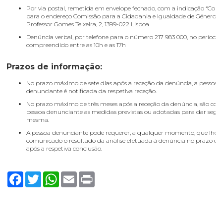
Por via postal, remetida em envelope fechado, com a indicação “Confi
para o endereço Comissão para a Cidadania e Igualdade de Género, 
Professor Gomes Teixeira, 2, 1399-022 Lisboa
Denúncia verbal, por telefone para o número 217 983 000, no período
compreendido entre as 10h e as 17h
Prazos de informação:
No prazo máximo de sete dias após a receção da denúncia, a pessoa
denunciante é notificada da respetiva receção.
No prazo máximo de três meses após a receção da denúncia, são co
pessoa denunciante as medidas previstas ou adotadas para dar seg
mesma.
A pessoa denunciante pode requerer, a qualquer momento, que lhe s
comunicado o resultado da análise efetuada à denúncia no prazo de 
após a respetiva conclusão.
Facebook
Twitter
WhatsApp
Email
Print