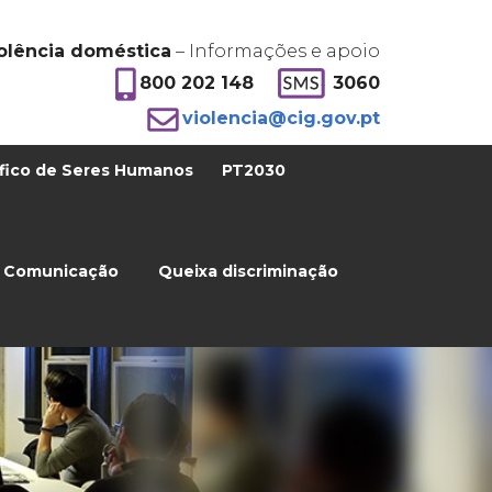
olência doméstica
– Informações e apoio
800 202 148
3060
violencia@cig.gov.pt
fico de Seres Humanos
PT2030
Comunicação
Queixa discriminação