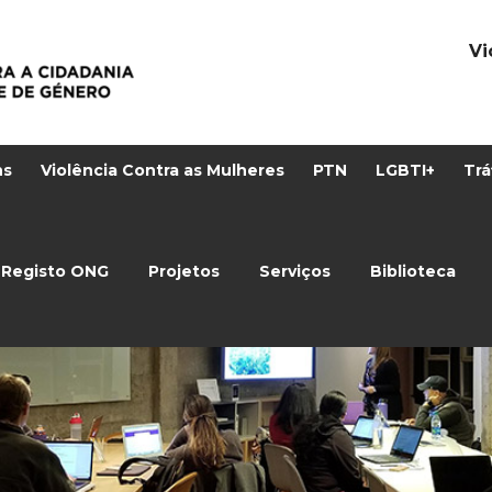
Vi
ns
Violência Contra as Mulheres
PTN
LGBTI+
Trá
Registo ONG
Projetos
Serviços
Biblioteca