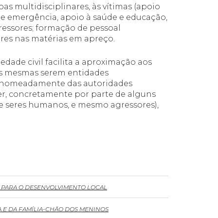
as multidisciplinares, às vítimas (apoio
 de emergência, apoio à saúde e educação,
gressores; formação de pessoal
ares nas matérias em apreço.
edade civil facilita a aproximação aos
 as mesmas serem entidades
, nomeadamente das autoridades
ver, concretamente por parte de alguns
o de seres humanos, e mesmo agressores),
 PARA O DESENVOLVIMENTO LOCAL
 E DA FAMÍLIA-CHÃO DOS MENINOS