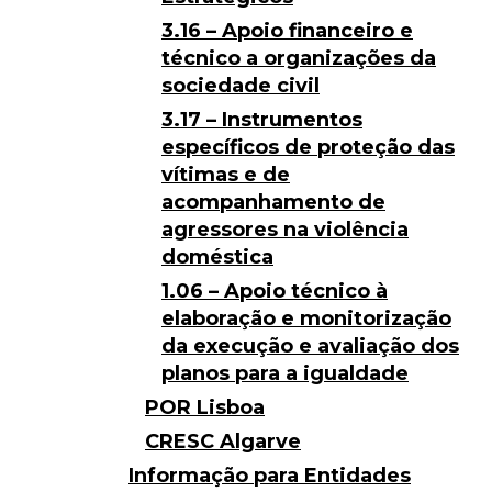
3.16 – Apoio financeiro e
técnico a organizações da
sociedade civil
3.17 – Instrumentos
específicos de proteção das
vítimas e de
acompanhamento de
agressores na violência
doméstica
1.06 – Apoio técnico à
elaboração e monitorização
da execução e avaliação dos
planos para a igualdade
POR Lisboa
CRESC Algarve
Informação para Entidades