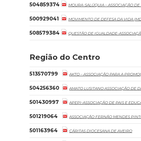
504859374
MOURA-SALÚQUIA – ASSOCIAÇÃO D
500929041
MOVIMENTO DE DEFESA DA VIDA (M
508579384
QUESTÃO DE IGUALDADE-ASSOCIAÇÃ
Região do Centro
513570799
AKTO – ASSOCIAÇÃO PARA A PROM
504256360
AMATO LUSITANO ASSOCIAÇÃO DE 
501430997
APEPI-ASSOCIAÇÃO DE PAIS E EDUC
501219064
ASSOCIAÇÃO FERNÃO MENDES PIN
501163964
CÁRITAS DIOCESANA DE AVEIRO