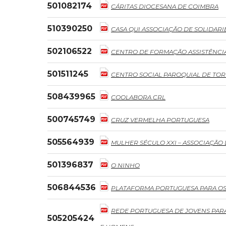
501082174
CÁRITAS DIOCESANA DE COIMBRA
510390250
CASA QUI ASSOCIAÇÃO DE SOLIDARI
502106522
CENTRO DE FORMAÇÃO ASSISTÊNCI
501511245
CENTRO SOCIAL PAROQUIAL DE TOR
508439965
COOLABORA CRL
500745749
CRUZ VERMELHA PORTUGUESA
505564939
MULHER SÉCULO XXI – ASSOCIAÇÃO
501396837
O NINHO
506844536
PLATAFORMA PORTUGUESA PARA OS 
REDE PORTUGUESA DE JOVENS PAR
505205424