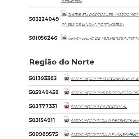
E HOMENS
SAÚDE EM PORTUGUÊS – ASSOCIAÇÃ
503224049
PAÍSES DE LÍNGUA PORTUGUESA
501056246
UMAR-UNIÃO DE MULHERES ALTERNA
Região do Norte
501393382
ASSOCIAÇÃO DE SOCORROS MÚTUO
505949458
ASSOCIAÇÃO DOS PROPRIETÁRIOS 
503777331
ASSOCIAÇÃO ILGA PORTUGAL
503154911
ASSOCIAÇÃO PARA O DESENVOLVIM
500989575
ASSOCIAÇÃO PARA O PLANEAMENTO