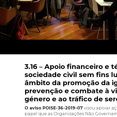
3.16 – Apoio financeiro e 
sociedade civil sem fins 
âmbito da promoção da i
prevenção e combate à vi
género e ao tráfico de s
O aviso POISE-36-2019-07
visou apoiar aç
papel que as Organizações Não Govername