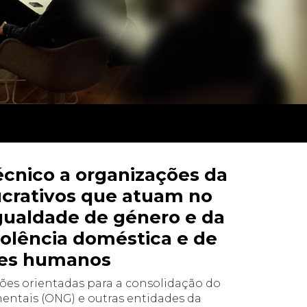
técnico a organizações da
lucrativos que atuam no
gualdade de género e da
olência doméstica e de
eres humanos
ões orientadas para a consolidação do
ntais (ONG) e outras entidades da