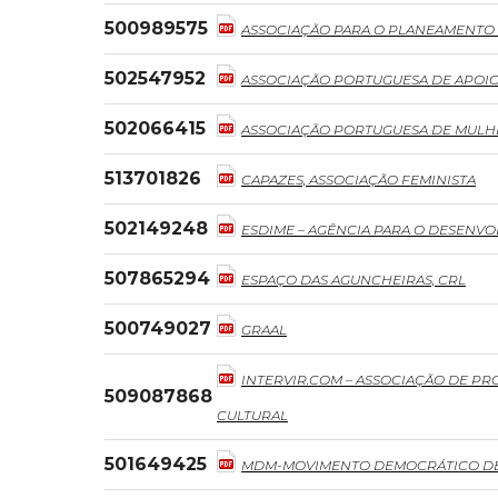
500989575
ASSOCIAÇÃO PARA O PLANEAMENTO 
502547952
ASSOCIAÇÃO PORTUGUESA DE APOIO 
502066415
ASSOCIAÇÃO PORTUGUESA DE MULHE
513701826
CAPAZES, ASSOCIAÇÃO FEMINISTA
502149248
ESDIME – AGÊNCIA PARA O DESENV
507865294
ESPAÇO DAS AGUNCHEIRAS, CRL
500749027
GRAAL
INTERVIR.COM – ASSOCIAÇÃO DE P
509087868
CULTURAL
501649425
MDM-MOVIMENTO DEMOCRÁTICO D