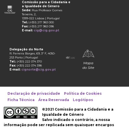
Comissão para a Cidadania e
a Igualdade de Género
Sede:
Rua Professor Gomes
Teixeira, 2,
1399-022 Lisboa | Portugal
Tel.:
(+351) 217 983 000
Fax:
(+351) 217 983 098
E-mail:
cig@cig.gov.pt
Delegação do Norte
R. Ferreira Borges, 69, 3º F, 4050-
253 Porto | Portugal
Tel.:
(+351) 222 074 370
Mapa
Fax:
(+351) 222 074 398
do Site
E-mail:
cignorte@cig.gov.pt
Declaração de privacidade
Política de Cookies
Ficha Técnica
Área Reservada
Logótipos
©2021 Comissão para a Cidadania e a
Igualdade de Género
Salvo indicado o contrário, a nossa
informação pode ser replicada sem quaisquer encargos