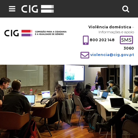
Pesquisar
no
Violência doméstica
–
site:
Informações e apoio
800 202 148
3060
violencia@cig.gov.pt