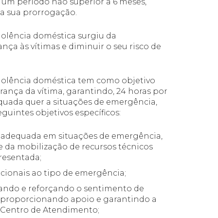
r um período não superior a 6 meses,
la sua prorrogação.
violência doméstica surgiu da
nça às vítimas e diminuir o seu risco de
 violência doméstica tem como objetivo
nça da vítima, garantindo, 24 horas por
equada quer a situações de emergência,
eguintes objetivos específicos:
e adequada em situações de emergência,
e da mobilização de recursos técnicos
resentada;
rcionais ao tipo de emergência;
ando e reforçando o sentimento de
, proporcionando apoio e garantindo a
 Centro de Atendimento;