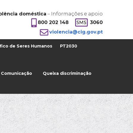
olência doméstica
– Informações e apoio
800 202 148
3060
violencia@cig.gov.pt
fico de Seres Humanos
PT2030
Comunicação
Queixa discriminação