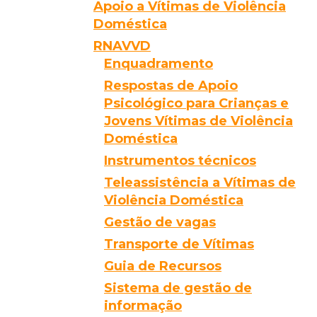
Apoio a Vítimas de Violência
Doméstica
RNAVVD
Enquadramento
Respostas de Apoio
Psicológico para Crianças e
Jovens Vítimas de Violência
Doméstica
Instrumentos técnicos
Teleassistência a Vítimas de
Violência Doméstica
Gestão de vagas
Transporte de Vítimas
Guia de Recursos
Sistema de gestão de
informação