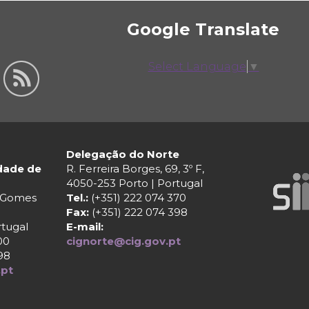
Google Translate
Select Language
▼
Delegação do Norte
ldade de
R. Ferreira Borges, 69, 3º F,
4050-253 Porto | Portugal
r Gomes
Tel.:
(+351) 222 074 370
Fax:
(+351) 222 074 398
rtugal
E-mail:
00
cignorte@cig.gov.pt
98
.pt