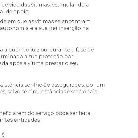
de vida das vítimas, estimulando a
al de apoio;
ade em que as vítimas se encontram,
autonomia e a sua (re) inserção na
a a quem, o juiz ou, durante a fase de
terminado a sua proteção por
ada após a vítima prestar o seu
ssistência ser‐lhe‐ão assegurados, por um
s, salvo se circunstâncias excecionais
neficiarem do serviço pode ser feita,
intes entidades:
R);