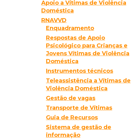
Apoio a Vítimas de Violência
Doméstica
RNAVVD
Enquadramento
Respostas de Apoio
Psicológico para Crianças e
Jovens Vítimas de Violência
Doméstica
Instrumentos técnicos
Teleassistência a Vítimas de
Violência Doméstica
Gestão de vagas
Transporte de Vítimas
Guia de Recursos
Sistema de gestão de
informação