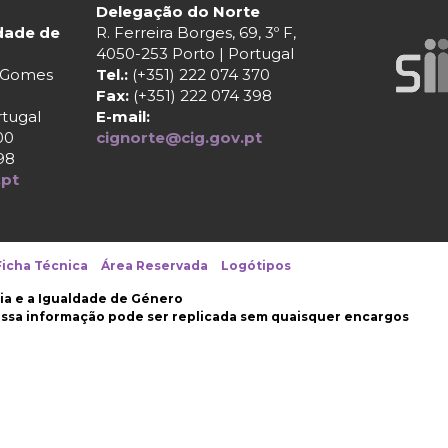
Delegação do Norte
ldade de
R. Ferreira Borges, 69, 3º F,
4050-253 Porto | Portugal
r Gomes
Tel.:
(+351) 222 074 370
Fax:
(+351) 222 074 398
rtugal
E-mail:
00
cignorte@cig.gov.pt
98
.pt
Ficha Técnica
Área Reservada
Logótipos
ia e a Igualdade de Género
nossa informação pode ser replicada sem quaisquer encargos