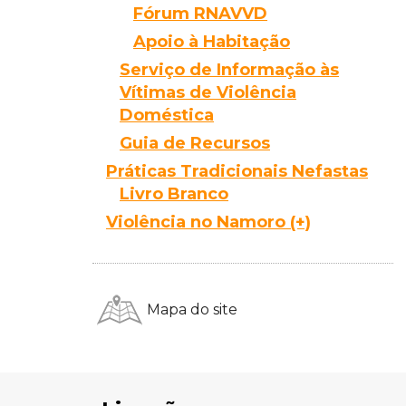
Fórum RNAVVD
Apoio à Habitação
Serviço de Informação às
Vítimas de Violência
Doméstica
Guia de Recursos
Práticas Tradicionais Nefastas
Livro Branco
Pesquisar
Violência no Namoro (+)
no
site:
Mapa do site