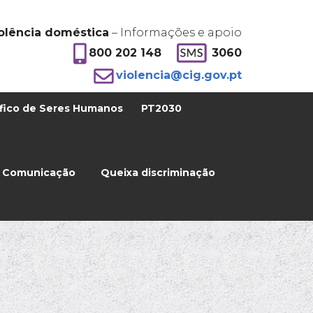
olência doméstica
– Informações e apoio
800 202 148
3060
violencia@cig.gov.pt
fico de Seres Humanos
PT2030
Comunicação
Queixa discriminação