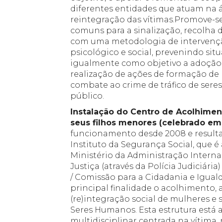
diferentes entidades que atuam na 
reintegração das vítimas.Promove-se
comuns para a sinalização, recolha
com uma metodologia de intervenção
psicológico e social, prevenindo sit
igualmente como objetivo a adoção 
realização de ações de formação de 
combate ao crime de tráfico de sere
público.
Instalação do Centro de Acolhiment
seus filhos menores (celebrado e
funcionamento desde 2008 e result
Instituto da Segurança Social, que é
Ministério da Administração Interna 
Justiça (através da Polícia Judiciári
/ Comissão para a Cidadania e Igua
principal finalidade o acolhimento, 
(re)integração social de mulheres e s
Seres Humanos. Esta estrutura está
multidisciplinar centrada na vítima,