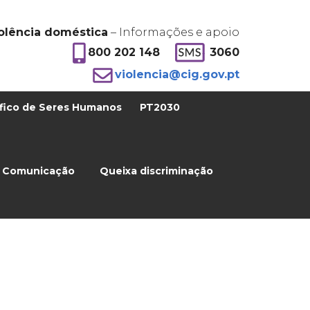
olência doméstica
– Informações e apoio
800 202 148
3060
violencia@cig.gov.pt
fico de Seres Humanos
PT2030
Comunicação
Queixa discriminação