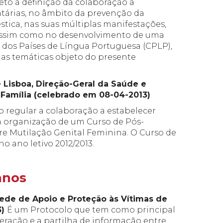
to a definição da colaboração a
atárias, no âmbito da prevenção da
tica, nas suas múltiplas manifestações,
, assim como no desenvolvimento de uma
dos Países de Língua Portuguesa (CPLP),
r as temáticas objeto do presente
Lisboa, Direção-Geral da Saúde e
Família (celebrado em 08-04-2013)
 regular a colaboração a estabelecer
na organização de um Curso de Pós-
e Mutilação Genital Feminina. O Curso de
o ano letivo 2012/2013.
anos
Rede de Apoio e Proteção às Vítimas de
3)
É um Protocolo que tem como principal
peração e a partilha de informação entre