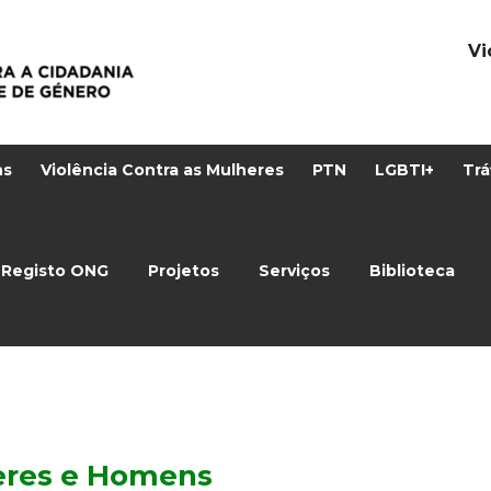
Vi
ns
Violência Contra as Mulheres
PTN
LGBTI+
Trá
Registo ONG
Projetos
Serviços
Biblioteca
eres e Homens