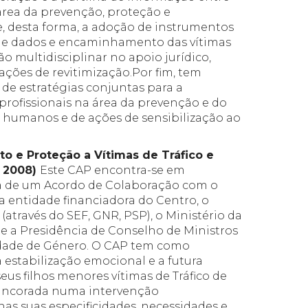
área da prevenção, proteção e
, desta forma, a adoção de instrumentos
 de dados e encaminhamento das vítimas
 multidisciplinar no apoio jurídico,
uações de revitimização.Por fim, tem
de estratégias conjuntas para a
profissionais na área da prevenção e do
s humanos e de ações de sensibilização ao
o e Proteção a Vítimas de Tráfico e
m 2008)
Este CAP encontra-se em
a de um Acordo de Colaboração com o
 a entidade financiadora do Centro, o
(através do SEF, GNR, PSP), o Ministério da
a) e a Presidência de Conselho de Ministros
ldade de Género. O CAP tem como
a estabilização emocional e a futura
eus filhos menores vítimas de Tráfico de
 ancorada numa intervenção
 nas suas especificidades, necessidades e