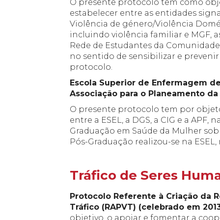
O presente protocolo tem como obje
Pesquisar
estabelecer entre as entidades sign
no
Violência de género/Violência Domés
site:
incluindo violência familiar e MGF
Rede de Estudantes da Comunidade 
no sentido de sensibilizar e preveni
protocolo.
Escola Superior de Enfermagem de 
Associação para o Planeamento da 
O presente protocolo tem por objeto
entre a ESEL, a DGS, a CIG e a APF, 
Graduação em Saúde da Mulher sobr
Pós-Graduação realizou-se na ESEL, n
_
Tráfico de Seres Hum
Protocolo Referente à Criação da 
Tráfico (RAPVT) (celebrado em 201
objetivo, o apoiar e fomentar a coo