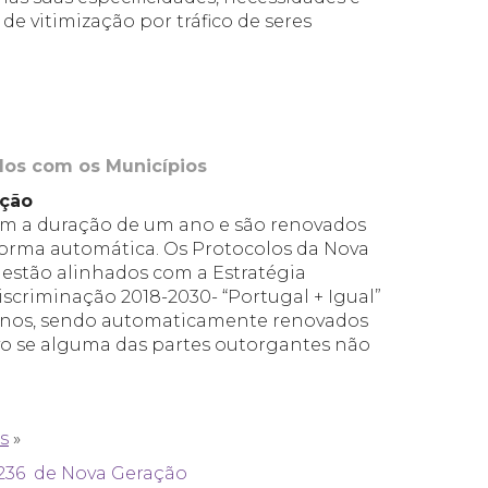
de vitimização por tráfico de seres
dos com os Municípios
ação
têm a duração de um ano e são renovados
 forma automática. Os Protocolos da Nova
, estão alinhados com a Estratégia
iscriminação 2018-2030- “Portugal + Igual”
 anos, sendo automaticamente renovados
lvo se alguma das partes outorgantes não
s
»
| 236 de Nova Geração