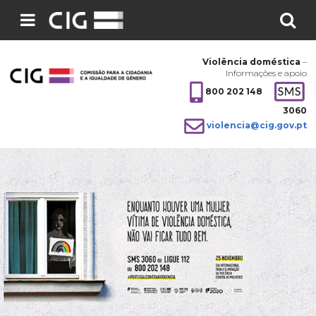
Pesquisar
no
Violência doméstica
–
site:
Informações e apoio
800 202 148
3060
violencia@cig.gov.pt