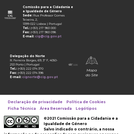
Comissão para a Cidadania e
a Igualdade de Género
Sede:
Rua Professor Gomes
Teixeira, 2,
1399-022 Lisboa | Portugal
Tel.:
(+351) 217 983 000
Fax:
(+351) 217 983 098
E-mail:
cig@cig.gov.pt
Delegação do Norte
R. Ferreira Borges, 69, 3º F, 4050-
253 Porto | Portugal
Tel.:
(+351) 222 074 370
Mapa
Fax:
(+351) 222 074 398
do Site
E-mail:
cignorte@cig.gov.pt
Declaração de privacidade
Política de Cookies
Ficha Técnica
Área Reservada
Logótipos
©2021 Comissão para a Cidadania e a
Igualdade de Género
Salvo indicado o contrário, a nossa