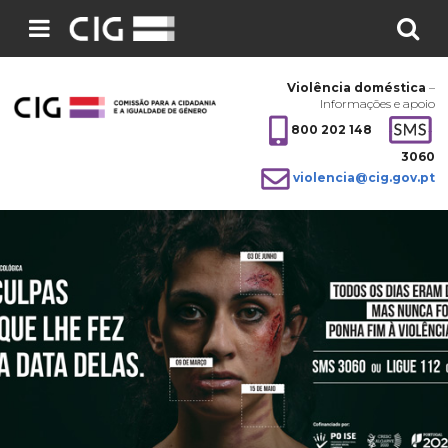
Pesquisar
no
Violência doméstica
–
site:
Informações e apoio
800 202 148
3060
violencia@cig.gov.pt