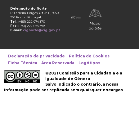
Delegação do Norte
R. Ferreira Borges, 69, 3º F, 4050-
253 Porto | Portugal
Tel.:
(+351) 222 074 370
Mapa
Fax:
(+351) 222 074 398
do Site
E-mail:
cignorte@cig.gov.pt
Declaração de privacidade
Política de Cookies
Ficha Técnica
Área Reservada
Logótipos
©2021 Comissão para a Cidadania e a
Igualdade de Género
Salvo indicado o contrário, a nossa
informação pode ser replicada sem quaisquer encargos