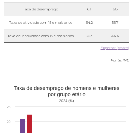
Taxa de desemprego
6.1
6.8
Taxa de atividade com 15 e mais anos
64.2
56.7
Taxa de inatividade com 15 e mais anos
36.3
44.4
Exportar (csv/xls)
Fonte: INE
Taxa de desemprego de homens e mulheres
por grupo etário
2024 (%)
25
20