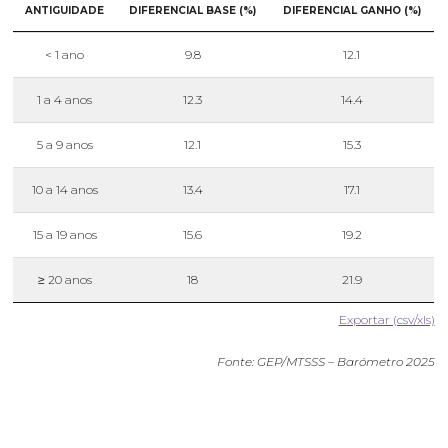
ANTIGUIDADE
DIFERENCIAL BASE (%)
DIFERENCIAL GANHO (%)
< 1 ano
9.8
12.1
1 a 4 anos
12.3
14.4
5 a 9 anos
12.1
15.3
10 a 14 anos
13.4
17.1
15 a 19 anos
15.6
19.2
≥ 20 anos
18
21.9
Exportar (csv/xls)
Fonte: GEP/MTSSS – Barómetro 2025