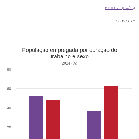
Exportar (csv/xls)
Fonte: INE
População empregada por duração do
trabalho e sexo
2024 (%)
80
60
40
20