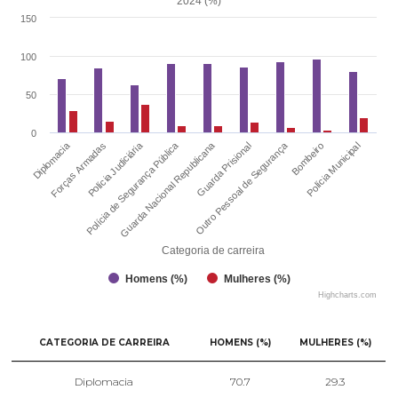
2024 (%)
150
100
50
0
Polícia de Segurança Pública
Polícia Judiciária
Diplomacia
Outro Pessoal de Segurança
Guarda Nacional Republicana
Forças Armadas
Polícia Municipal
Bombeiro
Guarda Prisional
Categoria de carreira
Homens (%)
Mulheres (%)
Highcharts.com
CATEGORIA DE CARREIRA
HOMENS (%)
MULHERES (%)
Diplomacia
70.7
29.3