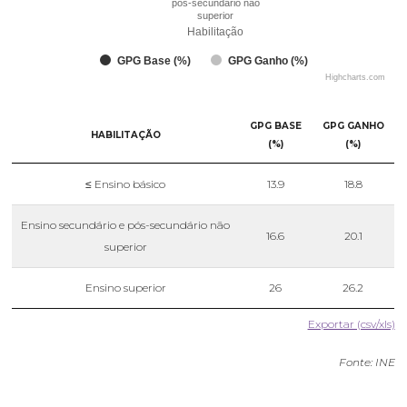
pós-secundário não
superior
Habilitação
GPG Base (%)
GPG Ganho (%)
Highcharts.com
GPG BASE
GPG GANHO
HABILITAÇÃO
(%)
(%)
≤ Ensino básico
13.9
18.8
Ensino secundário e pós-secundário não
16.6
20.1
superior
Ensino superior
26
26.2
Exportar (csv/xls)
Fonte: INE