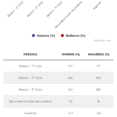
Secundário e pós-secundário
Superior
Básico - 1º Ciclo
Básico - 2º Ciclo
Básico - 3º Ciclo
Homens (%)
Mulheres (%)
Highcharts.com
PERÍODO
HOMENS (%)
MULHERES (%)
Básico - 1º Ciclo
5.7
7.1
Básico - 2º Ciclo
6.6
8.9
Básico - 3º Ciclo
6.2
8.8
Secundário e pós-secundário
7.2
8
Superior
4.7
4.6