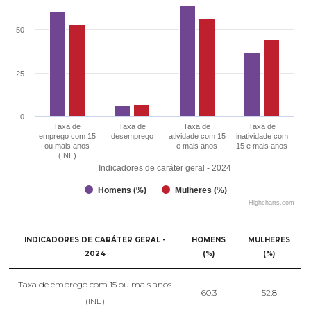
50
25
0
Taxa de
Taxa de
Taxa de
Taxa de
emprego com 15
desemprego
atividade com 15
inatividade com
ou mais anos
e mais anos
15 e mais anos
(INE)
Indicadores de caráter geral - 2024
Homens (%)
Mulheres (%)
Highcharts.com
INDICADORES DE CARÁTER GERAL -
HOMENS
MULHERES
2024
(%)
(%)
Taxa de emprego com 15 ou mais anos
60.3
52.8
(INE)