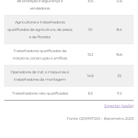
de proteção e segurança e
10.5
12.6
vendedores
Agricultores e trabalhadores
qualificados da agricultura, da pesca
9.1
8.4
e da floresta
Trabalhadores qualificados da
13.2
16.6
indústria, construção e artífices
Operadores de inst. e máquinas e
14.6
25
trabalhadores da montagem
Trabalhadores não-qualificados
6.5
11.2
Exportar (csv/xls)
Fonte: GEP/MTSSS – Barómetro 2025