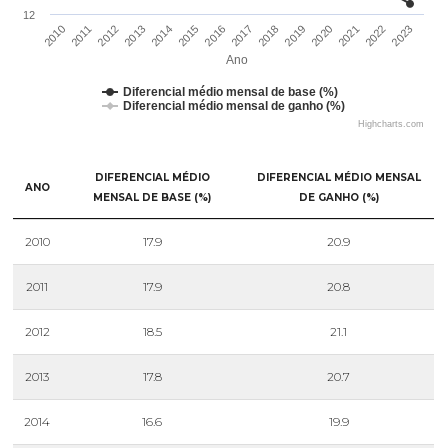
12
2016
2023
2012
2019
2015
2022
2011
2018
2014
2021
2010
2017
2013
2020
Ano
Diferencial médio mensal de base (%)
Diferencial médio mensal de ganho (%)
Highcharts.com
DIFERENCIAL MÉDIO
DIFERENCIAL MÉDIO MENSAL
ANO
MENSAL DE BASE (%)
DE GANHO (%)
2010
17.9
20.9
2011
17.9
20.8
2012
18.5
21.1
2013
17.8
20.7
2014
16.6
19.9