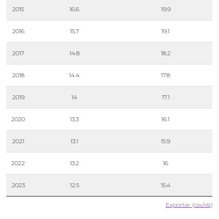
2015
16.6
19.9
2016
15.7
19.1
2017
14.8
18.2
2018
14.4
17.8
2019
14
17.1
2020
13.3
16.1
2021
13.1
15.9
2022
13.2
16
2023
12.5
15.4
Exportar (csv/xls)