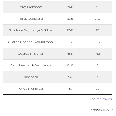
Forças Armadas
84.8
15.2
Polícia Judiciária
62.8
37.2
Polícia de Segurança Pública
90.9
9.1
Guarda Nacional Republicana
91.2
8.8
Guarda Prisional
85.5
14.5
Outro Pessoal de Segurança
92.9
7.1
Bombeiro
96
4
Polícia Municipal
80
20
Exportar (csv/xls)
Fonte: DGAEP