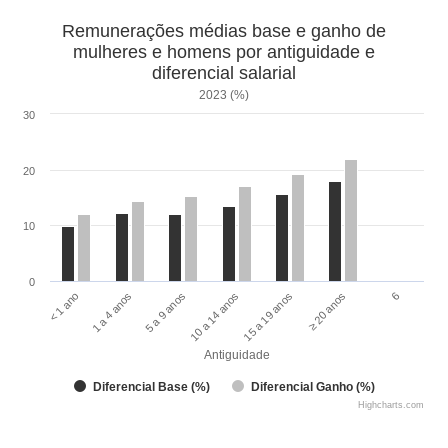
Remunerações médias base e ganho de
mulheres e homens por antiguidade e
diferencial salarial
2023 (%)
30
20
10
0
1 a 4 anos
6
15 a 19 anos
5 a 9 anos
< 1 ano
≥ 20 anos
10 a 14 anos
Antiguidade
Diferencial Base (%)
Diferencial Ganho (%)
Highcharts.com