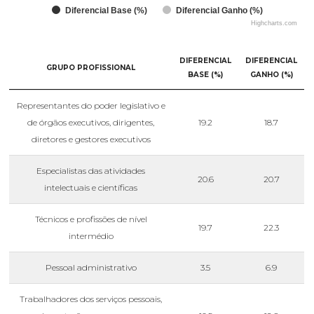
Diferencial Base (%)
Diferencial Ganho (%)
Highcharts.com
DIFERENCIAL
DIFERENCIAL
GRUPO PROFISSIONAL
BASE (%)
GANHO (%)
Representantes do poder legislativo e
de órgãos executivos, dirigentes,
19.2
18.7
diretores e gestores executivos
Especialistas das atividades
20.6
20.7
intelectuais e científicas
Técnicos e profissões de nível
19.7
22.3
intermédio
Pessoal administrativo
3.5
6.9
Trabalhadores dos serviços pessoais,