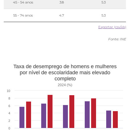
45 - 54 anos
3.8
5.3
55 - 74 anos
4.7
5.3
Exportar (csv/xls)
Fonte: INE
Taxa de desemprego de homens e mulheres
por nível de escolaridade mais elevado
completo
2024 (%)
10
8
6
4
2
0