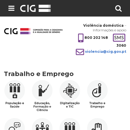
Pesquisar
no
Violência doméstica
–
site:
Informações e apoio
800 202 148
3060
violencia@cig.gov.pt
Trabalho e Emprego