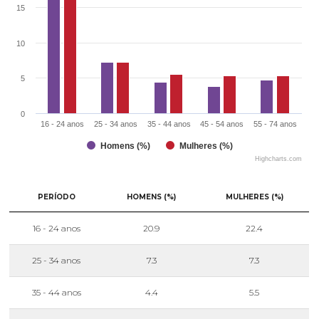
15
10
5
0
16 - 24 anos
25 - 34 anos
35 - 44 anos
45 - 54 anos
55 - 74 anos
Homens (%)
Mulheres (%)
Highcharts.com
PERÍODO
HOMENS (%)
MULHERES (%)
16 - 24 anos
20.9
22.4
25 - 34 anos
7.3
7.3
35 - 44 anos
4.4
5.5