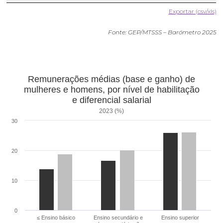
Exportar (csv/xls)
Fonte: GEP/MTSSS – Barómetro 2025
Remunerações médias (base e ganho) de
mulheres e homens, por nível de habilitação
e diferencial salarial
2023 (%)
30
20
10
0
≤ Ensino básico
Ensino secundário e
Ensino superior