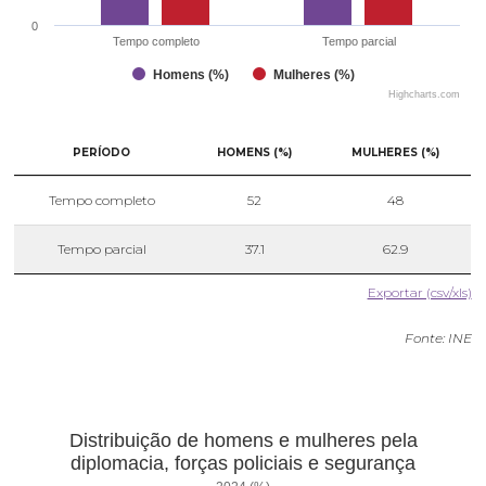
0
Tempo completo
Tempo parcial
Homens (%)
Mulheres (%)
Highcharts.com
PERÍODO
HOMENS (%)
MULHERES (%)
Tempo completo
52
48
Tempo parcial
37.1
62.9
Exportar (csv/xls)
Fonte: INE
Distribuição de homens e mulheres pela
diplomacia, forças policiais e segurança