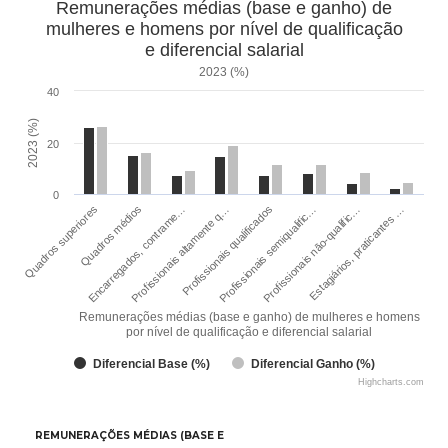
Remunerações médias (base e ganho) de
mulheres e homens por nível de qualificação
e diferencial salarial
2023 (%)
40
2023 (%)
20
0
Quadros superiores
Quadros médios
Encarregados, contrame…
Profissionais altamente q…
Profissionais qualificados
Profissionais semiqualific…
Profissionais não-qualific…
Estagiários, praticantes …
Remunerações médias (base e ganho) de mulheres e homens
por nível de qualificação e diferencial salarial
Diferencial Base (%)
Diferencial Ganho (%)
Highcharts.com
REMUNERAÇÕES MÉDIAS (BASE E