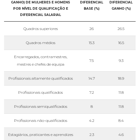
GANHO) DE MULHERES E HOMENS
DIFERENCIAL
DIFERENCIAL
POR NÍVEL DE QUALIFICAÇÃO E
BASE (%)
GANHO (%)
DIFERENCIAL SALARIAL
Quadros superiores
26
26.5
Quadros médios
15.3
16.5
Encarregados, contramestres,
7.5
9.3
mestres e chefes de equipa
Profissionais altamente qualificados
14.7
18.9
Profissionais qualificados
7.2
11.8
Profissionais semiqualificados
8
11.8
Profissionais não-qualificados
4.2
8.4
Estagiários, praticantes e aprendizes
2.3
4.6