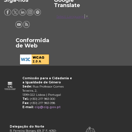
Translate
Select Language
▼
Conformida
de Web
Comissão para a Cidadania e
a Igualdade de Género
Sede:
Rua Professor Gomes
Teixeira, 2,
1399-022 Lisboa | Portugal
Tel.:
(+351) 217 983 000
Fax:
(+351) 217 983 098
E-mail:
cig@cig.gov.pt
Delegação do Norte
R. Ferreira Borges, 69, 3º F, 4050-