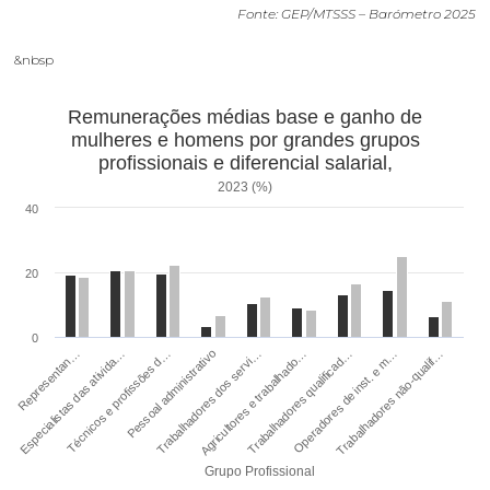
Fonte: GEP/MTSSS – Barómetro 2025
&nbsp
Remunerações médias base e ganho de
mulheres e homens por grandes grupos
profissionais e diferencial salarial,
2023 (%)
40
20
0
Trabalhadores qualificad…
Trabalhadores não-qualif…
Especialistas das ativida…
Pessoal administrativo
Agricultores e trabalhado…
Operadores de inst. e m…
Representan…
Técnicos e profissões d…
Trabalhadores dos servi…
Grupo Profissional