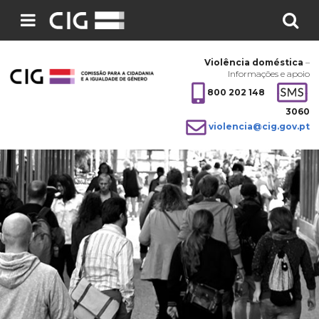
Pesquisar
no
Violência doméstica
–
site:
Informações e apoio
800 202 148
3060
violencia@cig.gov.pt