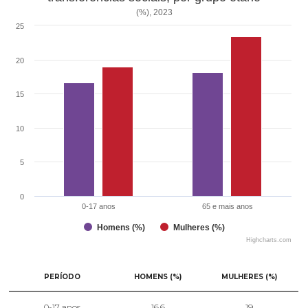
(%), 2023
25
20
15
10
5
0
0-17 anos
65 e mais anos
Homens (%)
Mulheres (%)
Highcharts.com
PERÍODO
HOMENS (%)
MULHERES (%)
0-17 anos
16.6
19