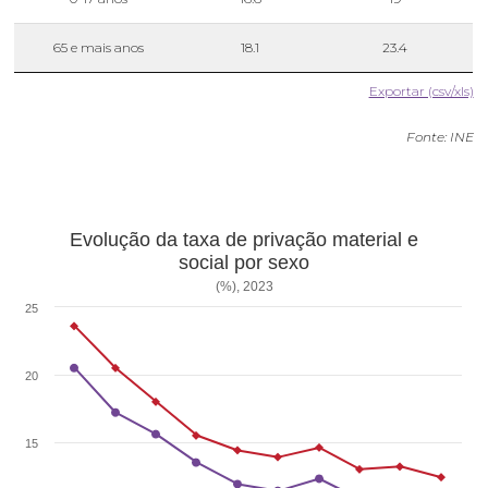
65 e mais anos
18.1
23.4
Exportar (csv/xls)
Fonte: INE
Evolução da taxa de privação material e
social por sexo
(%), 2023
25
20
15