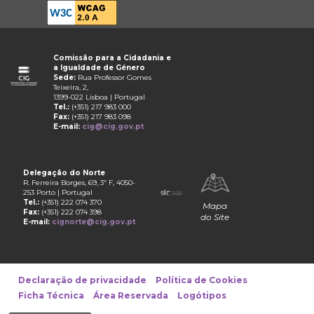
Comissão para a Cidadania e
a Igualdade de Género
Sede:
Rua Professor Gomes
Teixeira, 2,
1399-022 Lisboa | Portugal
Tel.:
(+351) 217 983 000
Fax:
(+351) 217 983 098
E-mail:
cig@cig.gov.pt
Delegação do Norte
R. Ferreira Borges, 69, 3º F, 4050-
253 Porto | Portugal
Tel.:
(+351) 222 074 370
Mapa
Fax:
(+351) 222 074 398
do Site
E-mail:
cignorte@cig.gov.pt
Declaração de privacidade
Política de Cookies
Ficha Técnica
Área Reservada
Logótipos