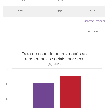
2023
27.6
25.4
2024
23.2
24.5
Exportar (csv/xls)
Fonte: Eurostat
Taxa de risco de pobreza após as
transferências sociais, por sexo
(%), 2023
20
15
10