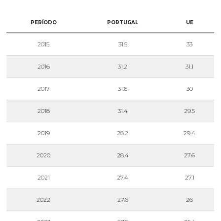
PERÍODO
PORTUGAL
UE
2015
31.5
33
2016
31.2
31.1
2017
31.6
30
2018
31.4
29.5
2019
28.2
29.4
2020
28.4
27.6
2021
27.4
27.1
2022
27.6
26