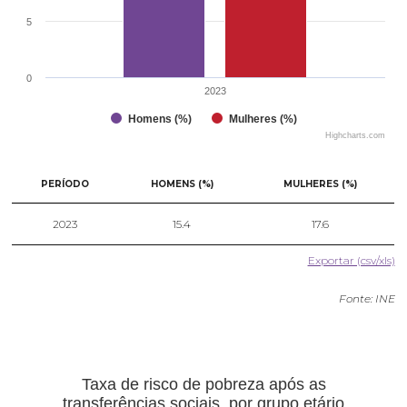
5
0
2023
Homens (%)
Mulheres (%)
Highcharts.com
PERÍODO
HOMENS (%)
MULHERES (%)
2023
15.4
17.6
Exportar (csv/xls)
Fonte: INE
Taxa de risco de pobreza após as
transferências sociais, por grupo etário