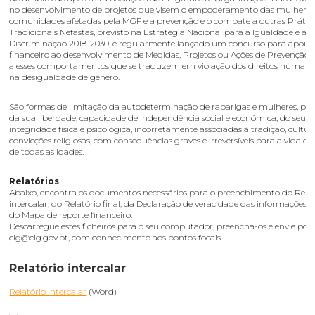
no desenvolvimento de projetos que visem o empoderamento das mulhere
comunidades afetadas pela MGF e a prevenção e o combate a outras Prátic
Tradicionais Nefastas, previsto na Estratégia Nacional para a Igualdade e a 
Discriminação 2018-2030, é regularmente lançado um concurso para apoio t
financeiro ao desenvolvimento de Medidas, Projetos ou Ações de Prevenção
a esses comportamentos que se traduzem em violação dos direitos humano
na desigualdade de género.
São formas de limitação da autodeterminação de raparigas e mulheres, pr
da sua liberdade, capacidade de independência social e económica, do seu di
integridade física e psicológica, incorretamente associadas à tradição, cultu
convicções religiosas, com consequências graves e irreversíveis para a vida d
de todas as idades.
Relatórios
Abaixo, encontra os documentos necessários para o preenchimento do Relat
intercalar, do Relatório final, da Declaração de veracidade das informações 
do Mapa de reporte financeiro.
Descarregue estes ficheiros para o seu computador, preencha-os e envie por
cig@cig.gov.pt, com conhecimento aos pontos focais.
Relatório intercalar
Relatório intercalar
(Word)