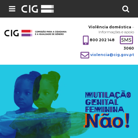
Pesquisar
no
Violência doméstica
–
site:
Informações e apoio
800 202 148
3060
violencia@cig.gov.pt