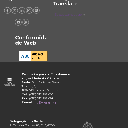
Translate
Select Language
▼
Conformida
de Web
Comissão para a Cidadania e
a Igualdade de Género
Sede:
Rua Professor Gomes
Teixeira, 2,
1399-022 Lisboa | Portugal
Tel.:
(+351) 217 983 000
Fax:
(+351) 217 983 098
E-mail:
cig@cig.gov.pt
Delegação do Norte
R. Ferreira Borges, 69, 3º F, 4050-