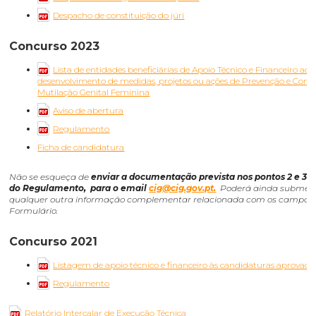
Despacho de constituição do júri
Concurso 2023
Lista de entidades beneficiárias de Apoio Técnico e Financeiro ao
desenvolvimento de medidas, projetos ou ações de Prevenção e Com
Mutilação Genital Feminina
Aviso de abertura
Regulamento
Ficha de candidatura
Não se esqueça de
enviar a documentação prevista nos pontos 2 e 3 do
do Regulamento, para o email
cig@cig.gov.pt.
Poderá ainda submet
qualquer outra informação complementar relacionada com os campos
Formulário.
Concurso 2021
Listagem de apoio técnico e financeiro às candidaturas aprovada
Regulamento
Relatório Intercalar de Execução Técnica