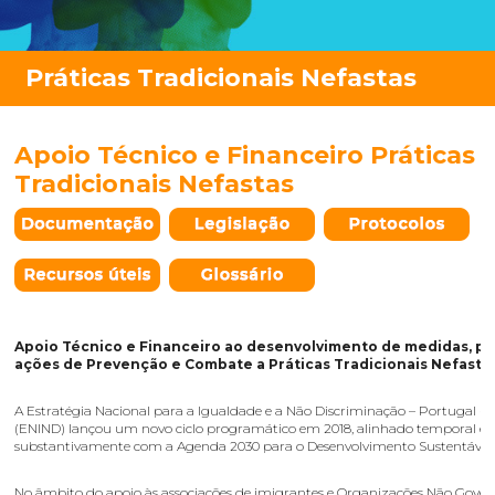
Apoio Técnico e Financeiro Práticas
Tradicionais Nefastas
Apoio Técnico e Financeiro ao desenvolvimento de medidas, pr
ações de Prevenção e Combate a Práticas Tradicionais Nefasta
A Estratégia Nacional para a Igualdade e a Não Discriminação – Portugal + 
(ENIND) lançou um novo ciclo programático em 2018, alinhado temporal e
substantivamente com a Agenda 2030 para o Desenvolvimento Sustentável.
No âmbito do apoio às associações de imigrantes e Organizações Não Gove