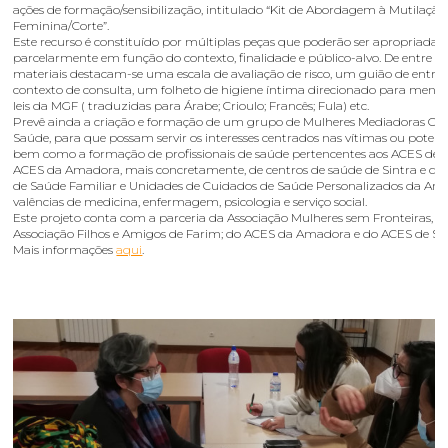
ações de formação/sensibilização, intitulado “Kit de Abordagem à Mutilação
Feminina/Corte”.
Este recurso é constituído por múltiplas peças que poderão ser apropriadas
parcelarmente em função do contexto, finalidade e público-alvo. De entre os
materiais destacam-se uma escala de avaliação de risco, um guião de entre
contexto de consulta, um folheto de higiene íntima direcionado para menina
leis da MGF ( traduzidas para Árabe; Crioulo; Francês; Fula) etc.
Prevê ainda a criação e formação de um grupo de Mulheres Mediadoras Cul
Saúde, para que possam servir os interesses centrados nas vítimas ou potenci
bem como a formação de profissionais de saúde pertencentes aos ACES de S
ACES da Amadora, mais concretamente, de centros de saúde de Sintra e de
de Saúde Familiar e Unidades de Cuidados de Saúde Personalizados da A
valências de medicina, enfermagem, psicologia e serviço social.
Este projeto conta com a parceria da Associação Mulheres sem Fronteiras, 
Associação Filhos e Amigos de Farim; do ACES da Amadora e do ACES de Sin
Mais informações
aqui
.