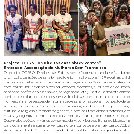
Projeto “ODS 5 – Os Direitos das Sobreviventes”
Entidade: Associação de Mulheres Sem Fronteiras
O projeto “ODS5 Os Direitos das Sobreviventes” consubstancia-se fundamen
promoção de ações de sensibilização e formação sobre MGF e outras prática
tradicionais nefastas, com vista à capacitação de profissionais em diferentes 
com particular incidência nos educadores, docentes, auxiliares de educação
também profissionais de saúde, serviço social etc.). Particularmente centrad
contexto escolar, o projeto desenvolve iniciativas com turmas do ensino secu
nomeadamente sessões de informação e sensibilização, em contexto de sala 
sobre igualdade de género, direitos humanos, saúde sexual e reprodutiva, di
cultural e religiosa, violência de género, e práticas tradicionais nefastas, em e
mutilação genital feminina e os casamentos infantis, de menores e forçados.
Desenvolve ações em vários concelhos da Área Metropolitana de Lisboa, inci
particularmente a sua intervenção no territórios de abrangência do ACES –
Agrupamento de Centros de Saúde do Arco Ribeirinho, designadamente, Mo