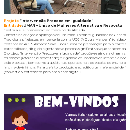
Projeto
“Intervenção Precoce em Igualdade”
Entidade
: UMAR – União de Mulheres Alternativa e Resposta
Centra a sua intervenção no concelho de Almada.
Consiste na criação e aplicação de um módulo sobre Igualdade de Género/P
Tradicionais Nefastas, em parceria com a UCC “A Outra Margem” (unidade 
pertence ao ACES Almada Seixal), nos cursos de preparação para o parto e
parentalidade, dirigido a gestantes e pessoas significativas que as acompa
O projeto “Intervenção Precoce em Igualdade” propõe-se ainda a dinamizar
formação (referencial acreditado) dirigidas a educadores de infância e docen
ciclo e pessoal, bem como a assistentes operacionais de escolas de ensino bás
jardins-de-infância. Para o efeito produziu e acreditou um referencial de f
(convertido, entretanto para ambiente digital).