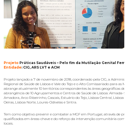
Projeto
Práticas Saudáveis – Pelo fim da Mutilação Genital Femi
Entidade
: CIG, ARS LVT e ACM
Projeto lançado a 7 de novembro de 2018, coordenado pela CIG, a Administ
Regional de Saúde de Lisboa e Vale do Tejo e o Alto Comissariado para as Mi
abrange atualmente 10 territórios correspondentes às áreas geográficas de
abrangência de 10 Agrupamentos e Centros de Saúde de Lisboa: Almada-Sei
Amadora, Arco Ribeirinho, Cascais, Estuário do Tejo, Lisboa Central, Lisboa O
Oeiras, Lisboa Norte, Loures-Odivelas e Sintra.
Tem como objetivo prevenir e combater a MGF em Portugal, através de profi
qualificados em áreas-chave e do reforço da intervenção comunitária com p
locais.