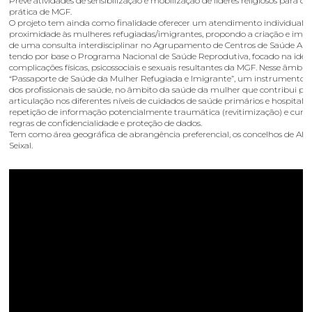
Prevê atividades de sensibilização e mobilização de líderes religiosos para o 
prática de MGF.
O projeto tem ainda como finalidade oferecer um atendimento individualiz
proximidade às mulheres refugiadas/imigrantes, propondo a criação e im
de uma consulta interdisciplinar no Agrupamento de Centros de Saúde Alm
tendo por base o Programa Nacional de Saúde Reprodutiva, focado na ident
complicações físicas, psicossociais e sexuais resultantes da MGF. Nesse âmbit
“Passaporte de Saúde da Mulher Refugiada e Imigrante”, um instrumento d
dos profissionais de saúde, no âmbito da saúde da mulher que contribui pa
articulação nos diferentes níveis de cuidados de saúde primários e hospitalar
repetição de informação potencialmente traumática (revitimização) e cum
regras de confidencialidade e proteção de dados.
Tem como área geográfica de abrangência preferencial, os concelhos de Al
Seixal.