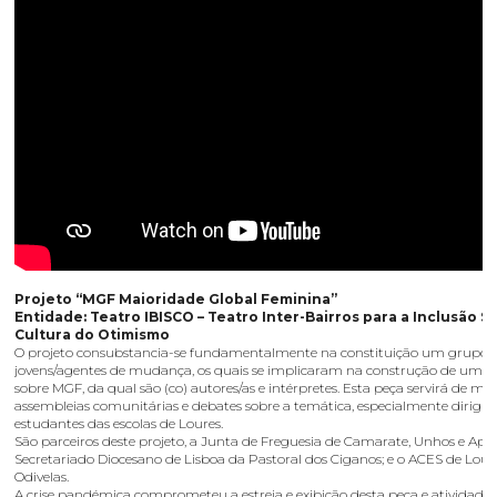
Projeto “MGF Maioridade Global Feminina”
Entidade: Teatro IBISCO – Teatro Inter-Bairros para a Inclusão So
Cultura do Otimismo
O projeto consubstancia-se fundamentalmente na constituição um grupo 
jovens/agentes de mudança, os quais se implicaram na construção de uma p
sobre MGF, da qual são (co) autores/as e intérpretes. Esta peça servirá de mo
assembleias comunitárias e debates sobre a temática, especialmente dirigid
estudantes das escolas de Loures.
São parceiros deste projeto, a Junta de Freguesia de Camarate, Unhos e Apel
Secretariado Diocesano de Lisboa da Pastoral dos Ciganos; e o ACES de Lour
Odivelas.
A crise pandémica comprometeu a estreia e exibição desta peça e atividades