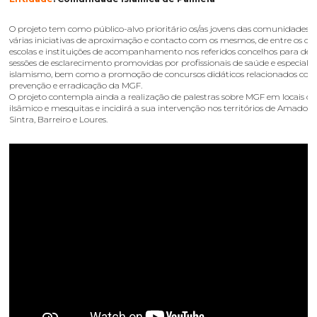
O projeto tem como público-alvo prioritário os/as jovens das comunidades 
várias iniciativas de aproximação e contacto com os mesmos, de entre os quai
escolas e instituições de acompanhamento nos referidos concelhos para deb
sessões de esclarecimento promovidas por profissionais de saúde e especiali
islamismo, bem como a promoção de concursos didáticos relacionados com
prevenção e erradicação da MGF.
O projeto contempla ainda a realização de palestras sobre MGF em locais de
ilsâmico e mesquitas e incidirá a sua intervenção nos territórios de Amadora,
Sintra, Barreiro e Loures.