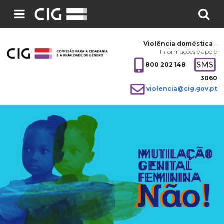
Pesquisar
no
Violência doméstica
–
site:
Informações e apoio
800 202 148
3060
violencia@cig.gov.pt