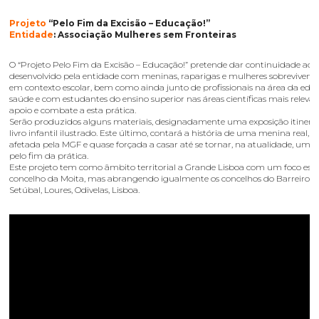
Projeto
“Pelo Fim da Excisão – Educação!”
Entidade
: Associação Mulheres sem Fronteiras
O “Projeto Pelo Fim da Excisão – Educação!” pretende dar continuidade ao 
desenvolvido pela entidade com meninas, raparigas e mulheres sobrevivente
em contexto escolar, bem como ainda junto de profissionais na área da edu
saúde e com estudantes do ensino superior nas áreas científicas mais releva
apoio e combate a esta prática.
Serão produzidos alguns materiais, designadamente uma exposição itiner
livro infantil ilustrado. Este último, contará a história de uma menina real, 
afetada pela MGF e quase forçada a casar até se tornar, na atualidade, uma a
pelo fim da prática.
Este projeto tem como âmbito territorial a Grande Lisboa com um foco espe
concelho da Moita, mas abrangendo igualmente os concelhos do Barreiro, M
Setúbal, Loures, Odivelas, Lisboa.