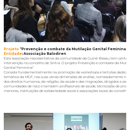
Projeto
“Prevenção e combate da Mutilação Genital Feminina”
Entidade
: Associação Balodiren
Esta associação representativa da comunidade da Guiné-Bissau tem centra
intervenção no concelho de Sintra. O projeto Prevenção e combate da Mutil
Genital Feminina”
Consiste fundamentalmente na promoção de workshops e tertúlias dedicad
temática da MGF, nas suas várias dimensões de análise, nomeadamente na 
dos direitos humanos, da religião, da saúde e das migrações, dirigidos a pes
comunidades de risco e também profissionais de saúde, técnicos/as de prot
menores, instituições de solidariedade social e associações locais do concelho 