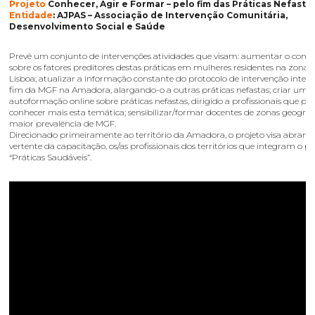
Projeto
Conhecer, Agir e Formar – pelo fim das Práticas Nefasta
Entidade
: AJPAS – Associação de Intervenção Comunitária,
Desenvolvimento Social e Saúde
Prevê um conjunto de intervenções atividades que visam: aumentar o con
sobre os fatores preditores destas práticas em mulheres residentes na zona
Lisboa; atualizar a informação constante do protocolo de intervenção integ
fim da MGF na Amadora, alargando-o a outras práticas nefastas; criar um c
autoformação online sobre práticas nefastas, dirigido a profissionais que 
conhecer mais esta temática; sensibilizar/formar docentes de zonas geográf
maior prevalência de MGF.
Direcionado primeiramente ao território da Amadora, o projeto visa abrange
vertente da capacitação, os/as profissionais dos territórios que integram o pr
“Práticas Saudáveis”.