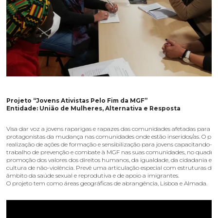
Projeto “Jovens Ativistas Pelo Fim da MGF”
Entidade: União de Mulheres, Alternativa e Resposta
Visa dar voz a jovens raparigas e rapazes das comunidades afetadas para q
protagonistas da mudança nas comunidades onde estão inseridos/as. O proj
realização de ações de formação e sensibilização para jovens capacitando-os
trabalho de prevenção e combate à MGF nas suas comunidades, no quadro
promoção dos valores dos direitos humanos, da igualdade, da cidadania e 
cultura de não-violência. Prevê uma articulação especial com estruturas de 
âmbito da saúde sexual e reprodutiva e de apoio a imigrantes.
O projeto tem como áreas geográficas de abrangência, Lisboa e Almada.