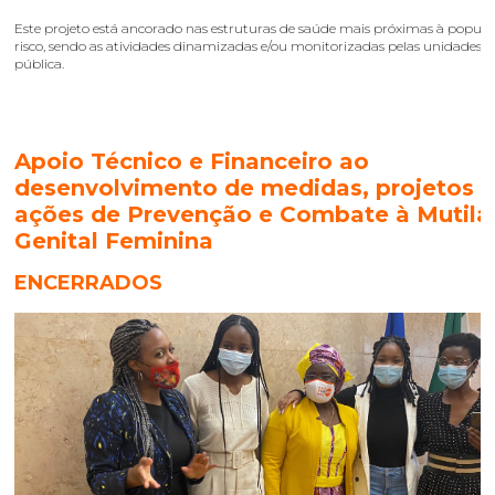
Este projeto está ancorado nas estruturas de saúde mais próximas à popul
risco, sendo as atividades dinamizadas e/ou monitorizadas pelas unidades 
pública.
Apoio Técnico e Financeiro ao
desenvolvimento de medidas, projetos 
ações de Prevenção e Combate à Mutil
Genital Feminina
ENCERRADOS