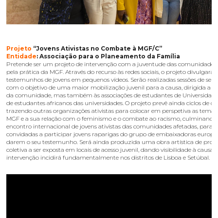
Projeto
“Jovens Ativistas no Combate à MGF/C”
Entidade
: Associação para o Planeamento da Família
Pretende ser um projeto de intervenção com a juventude das comunidades
pela prática da MGF. Através do recurso às redes sociais, o projeto divulgará
testemunhos de jovens em pequenos vídeos. Serão realizadas sessões de sens
com o objetivo de uma maior mobilização juvenil para a causa, dirigida a e
da comunidade, mas também às associações de estudantes de Universidade
de estudantes africanos das universidades. O projeto prevê ainda ciclos de de
trazendo outras organizações ativistas para colocar em perspetiva as temát
MGF e a sua relação com o feminismo e o combate ao racismo, culminan
encontro internacional de jovens ativistas das comunidades afetadas, para o
convidadas a participar jovens raparigas do grupo de embaixadoras europe
darem o seu testemunho. Será ainda produzida uma obra artística de pro
coletiva a ser exposta em locais de acesso juvenil, dando visibilidade à causa. 
intervenção incidirá fundamentalmente nos distritos de Lisboa e Setúbal.