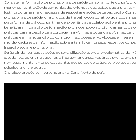
Consiste na formação de profissionais de saúde da zona Norte do país, ond
menor concentração de comunidades oriundas dos países que a praticam 
justificado uma maior escassez de respostas e ações de capacitação. Com os
profissionais de saúde, cria grupos de trabalho colaborativo que podem ser
plataforma de diálogo, partilha de experiências e colaboração entre profissio
beneficiaram da ação de formação, promovendo o aprofundamento de co
práticas para a gestão da abordagem a vítimas e potenciais vítimas, partilh
práticas e a manutenção do compromisso dos/as envolvidos/as em serem a
multiplicadores de informação sobre a temática nos seus respetivos context
inserção social e profissional.
Serão ainda realizadas ações de sensibilização sobre a problemática da MGF
estudantes do ensino superior, a frequentar cursos nas áreas profissionais prio
nomeadamente junto de estudantes dos cursos de saúde, serviço social, edu
psicologia, entre outras.
O projeto propõe-se intervencionar a Zona Norte do país.