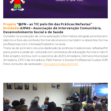
Projeto
“@PN – as TIC pelo fim das Práticas Nefastas”
Entidade
: AJPAS – Associação de Intervenção Comunitária,
Desenvolvimento Social e de Saúde
Consiste na produção de uma aplicação informática dirigida prioritariamen
(dentro e fora do contexto formal de ensino) e também a docentes, formado
profissionais com interesse/trabalho na área.
Trata-se do primeiro recurso dedicado às práticas tradicionais nefastas/MG
para jovens e pode ser utilizado em contextos de educação formal e não for
Este projeto contou com a parceria do ACES Amadora, Câmara Municipal 
Amadora, CPCJ da Amadora, P&D Factor e Escola Profissional Gustav Eiffel.
Para consulta da aplicação:
https://animedia.pt/mgf/