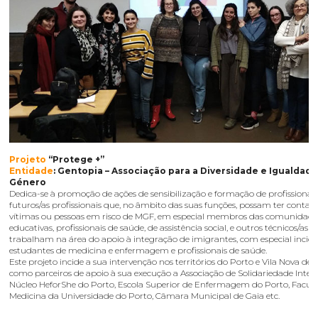
Projeto
“Protege +”
Entidade
: Gentopia – Associação para a Diversidade e Igualdad
Género
Dedica-se à promoção de ações de sensibilização e formação de profissionais
futuros/as profissionais que, no âmbito das suas funções, possam ter conta
vítimas ou pessoas em risco de MGF, em especial membros das comunidade
educativas, profissionais de saúde, de assistência social, e outros técnicos/as 
trabalham na área do apoio à integração de imigrantes, com especial incid
estudantes de medicina e enfermagem e profissionais de saúde.
Este projeto incide a sua intervenção nos territórios do Porto e Vila Nova de 
como parceiros de apoio à sua execução a Associação de Solidariedade Intern
Núcleo HeforShe do Porto, Escola Superior de Enfermagem do Porto, Facul
Medicina da Universidade do Porto, Câmara Municipal de Gaia etc.