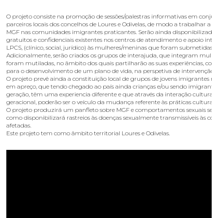
O projeto consiste na promoção de sessões/palestras informativas em conj
parceiros locais dos concelhos de Loures e Odivelas, de modo a trabalhar a 
MGF nas comunidades imigrantes praticantes. Serão ainda disponibilizados
gratuitos e confidenciais existentes nos centros de atendimento e apoio int
LPCS, (clínico, social, jurídico) às mulheres/meninas que foram submetidas à
Adicionalmente, serão criados os grupos de interajuda, que integram mulhe
foram mutiladas, no âmbito dos quais partilharão as suas experiências, con
para o desenvolvimento de um plano de vida, na perspetiva de intervenção 
O projeto prevê ainda a constituição local de grupos de jovens imigrantes n
em apreço, que tendo chegado ao país ainda crianças e/ou sendo imigrantes
geração, têm uma experiencia diferente e que através da interação cultural 
geracional, poderão ser o veículo da mudança referente às práticas culturais 
O projeto produzirá um panfleto sobre MGF e comportamentos sexuais seg
como disponibilizará rastreios às doenças sexualmente transmissíveis às c
afetadas.
Este projeto tem como âmbito territorial Loures e Odivelas.