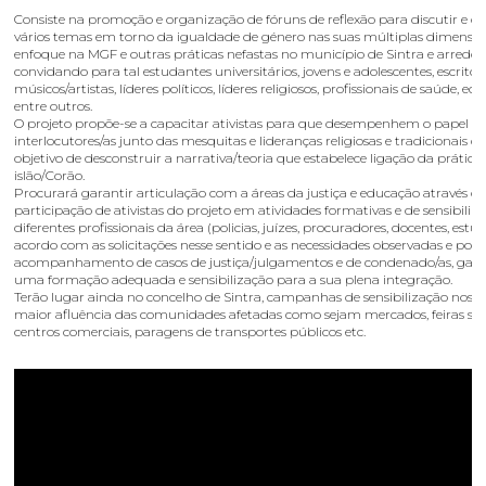
Consiste na promoção e organização de fóruns de reflexão para discutir e d
vários temas em torno da igualdade de género nas suas múltiplas dimensõ
enfoque na MGF e outras práticas nefastas no município de Sintra e arredore
convidando para tal estudantes universitários, jovens e adolescentes, escritore
músicos/artistas, líderes políticos, líderes religiosos, profissionais de saúde, e
entre outros.
O projeto propõe-se a capacitar ativistas para que desempenhem o papel d
interlocutores/as junto das mesquitas e lideranças religiosas e tradicionais 
objetivo de desconstruir a narrativa/teoria que estabelece ligação da prática
islão/Corão.
Procurará garantir articulação com a áreas da justiça e educação através d
participação de ativistas do projeto em atividades formativas e de sensibiliz
diferentes profissionais da área (policias, juízes, procuradores, docentes, estu
acordo com as solicitações nesse sentido e as necessidades observadas e possí
acompanhamento de casos de justiça/julgamentos e de condenado/as, gar
uma formação adequada e sensibilização para a sua plena integração.
Terão lugar ainda no concelho de Sintra, campanhas de sensibilização nos lo
maior afluência das comunidades afetadas como sejam mercados, feiras se
centros comerciais, paragens de transportes públicos etc.