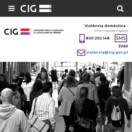
Pesquisar
no
Violência doméstica
–
site:
Informações e apoio
800 202 148
3060
violencia@cig.gov.pt