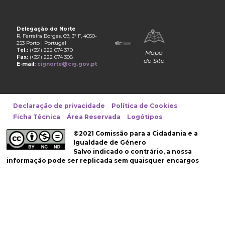
Delegação do Norte
R. Ferreira Borges, 69, 3º F, 4050-
253 Porto | Portugal
Tel.:
(+351) 222 074 370
Mapa
Fax:
(+351) 222 074 398
do Site
E-mail:
cignorte@cig.gov.pt
Declaração de privacidade
Política de Cookies
Ficha Técnica
Área Reservada
Logótipos
©2021 Comissão para a Cidadania e a
Igualdade de Género
Salvo indicado o contrário, a nossa
informação pode ser replicada sem quaisquer encargos