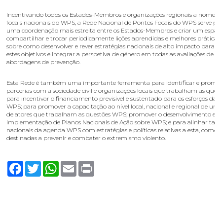
Incentivando todos os Estados-Membros e organizações regionais a nomea
focais nacionais do WPS, a Rede Nacional de Pontos Focais do WPS serve pa
uma coordenação mais estreita entre os Estados-Membros e criar um espaç
compartilhar e trocar periodicamente lições aprendidas e melhores práticas, 
sobre como desenvolver e rever estratégias nacionais de alto impacto para
estes objetivos e integrar a perspetiva de género em todas as avaliações de 
abordagens de prevenção.
Esta Rede é também uma importante ferramenta para identificar e promo
parcerias com a sociedade civil e organizações locais que trabalham as que
para incentivar o financiamento previsível e sustentado para os esforços da
WPS; para promover a capacitação ao nível local, nacional e regional de um
de atores que trabalham as questões WPS; promover o desenvolvimento e a
implementação de Planos Nacionais de Ação sobre WPS; e para alinhar tais 
nacionais da agenda WPS com estratégias e políticas relativas a esta, como 
destinadas a prevenir e combater o extremismo violento.
Facebook
Twitter
WhatsApp
Email
Print