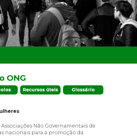
ro ONG
ulheres
as Associações Não Governamentais de
as nacionais para a promoção da