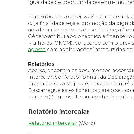
igualdade de oportunidades entre mulhe
Para suportar o
desenvolvimento de ativid
cuja finalidade seja a promoção da dignid
aos demais membros da sociedade
, a Com
Género
atribui apoio técnico e financeir
Mulheres
(ONGM), de acordo com o previ
agosto
com as alterações introduzidas pe
Relatórios
Abaixo, encontra os documentos necessár
intercalar, do Relatório final, da Declara
prestadas e do Mapa de reporte financeiro
Descarregue estes ficheiros para o seu c
para cig@cig.gov.pt, com conhecimento ao
Relatório intercalar
Relatório intercalar
(Word)