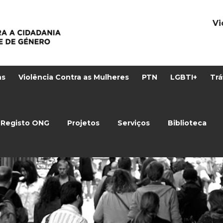
Vi
ns
Violência Contra as Mulheres
PTN
LGBTI+
Trá
Registo ONG
Projetos
Serviços
Biblioteca