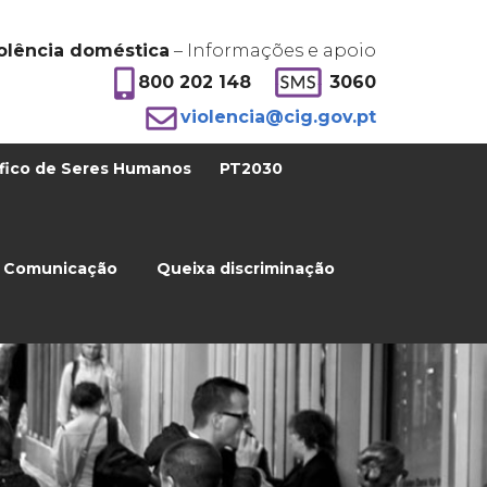
olência doméstica
– Informações e apoio
800 202 148
3060
violencia@cig.gov.pt
fico de Seres Humanos
PT2030
Comunicação
Queixa discriminação