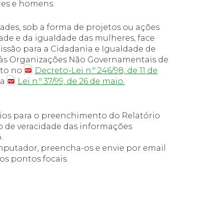
res e homens.
ades, sob a forma de projetos ou ações
ade e da igualdade das mulheres, face
issão para a Cidadania e Igualdade de
o às Organizações Não
Governamentais
de
sto no
Decreto-Lei n.º 246/98, de 11 de
la
Lei n.º 37/99, de 26 de maio.
ios para o preenchimento do Relatório
ção de veracidade das informações
.
omputador, preencha-os e envie por email
s pontos focais.