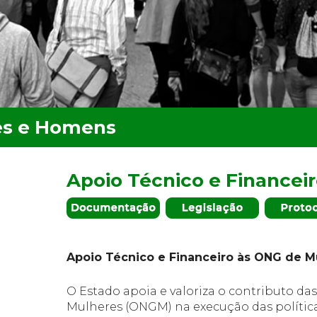
Apoio Técnico e Financei
Apoio Técnico e Financeiro às ONG de M
O Estado apoia e valoriza o contributo d
Mulheres (ONGM) na execução das polític