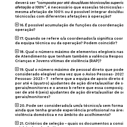
deverá ser
“composta por até dous/duas técnicos/as superior
afetação a 100%”
, é necessário que esses/as técnicos/as d
mesma afetação de 100% ou é possível integrar dois/duas
técnico/as com diferentes afetações à operação?
16. É possível acumulação de funções da coordenação 
operação?
17. Quando se refere o/a coordenador/a significa coor
da equipa técnica ou da operação? Podem coincidir?
18. Qual o número máximo de elementos elegíveis nas E
de Atendimento que tenham também a valência Resposta
Crianças e Jovens vítimas de violência (RAP)?
19. Qual o número máximo de pessoal direto que pode s
considerado elegível uma vez que o Aviso Pessoas- 2023 – 
Pessoas- 2023 – 7 refere que a equipa de apoio direto é
por até 4 (quatro) ajudantes de ação direta/auxiliar de se
gerais/monitores e o anexo b refere que essa composiçã
ser de até 6 (seis) ajudantes de ação direta/auxiliar de se
gerais/monitores?
20. Pode ser considerado/a um/a técnico/a sem formaç
ainda que tenha grande experiência profissional na área 
violência doméstica e no âmbito do acolhimento?
21. Critérios de seleção – quais os documentos a consid