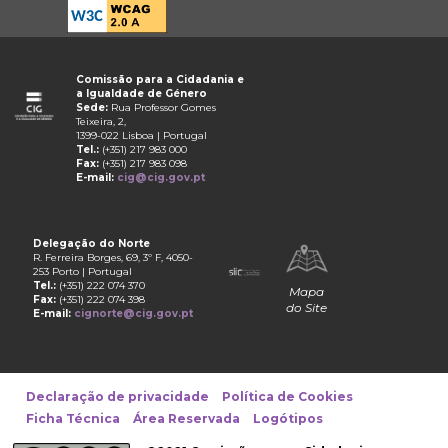
Comissão para a Cidadania e
a Igualdade de Género
Sede:
Rua Professor Gomes
Teixeira, 2,
1399-022 Lisboa | Portugal
Tel.:
(+351) 217 983 000
Fax:
(+351) 217 983 098
E-mail:
cig@cig.gov.pt
Delegação do Norte
R. Ferreira Borges, 69, 3º F, 4050-
253 Porto | Portugal
Tel.:
(+351) 222 074 370
Mapa
Fax:
(+351) 222 074 398
do Site
E-mail:
cignorte@cig.gov.pt
Declaração de privacidade
Política de Cookies
Ficha Técnica
Área Reservada
Logótipos