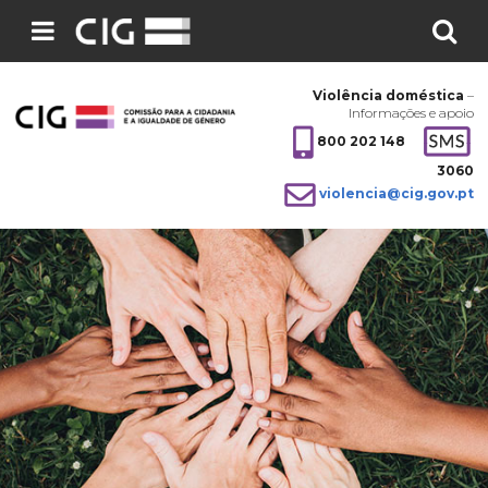
Pesquisar
no
Violência doméstica
–
site:
Informações e apoio
800 202 148
3060
violencia@cig.gov.pt