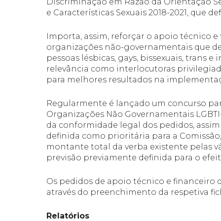
Discriminação em Razão da Orientação Sex
e Características Sexuais 2018-2021, que def
Importa, assim, reforçar o apoio técnico e
organizações não-governamentais que de
pessoas lésbicas, gays, bissexuais, trans e
relevância como interlocutoras privilegiad
para melhores resultados na implementaçã
Regularmente é lançado um concurso para
Organizações Não Governamentais LGBTI+.
da conformidade legal dos pedidos, assim
definida como prioritária para a Comissão,
montante total da verba existente pelas v
previsão previamente definida para o efeit
Os pedidos de apoio técnico e financeiro 
através do preenchimento da respetiva fic
Relatórios