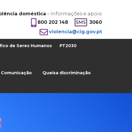
olência doméstica
– Informações e apoio
800 202 148
3060
violencia@cig.gov.pt
fico de Seres Humanos
PT2030
Comunicação
Queixa discriminação