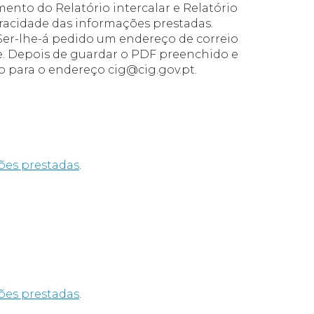
mento do Relatório intercalar e Relatório
eracidade das informações prestadas.
 Ser-lhe-á pedido um endereço de correio
de. Depois de guardar o PDF preenchido e
o para o endereço cig@cig.gov.pt.
ões prestadas
.
ões prestadas
.