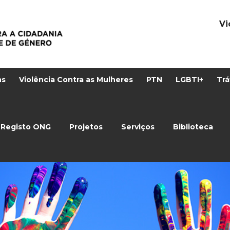
Vi
ns
Violência Contra as Mulheres
PTN
LGBTI+
Trá
Registo ONG
Projetos
Serviços
Biblioteca