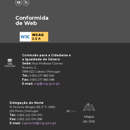
Conformida
de Web
Comissão para a Cidadania e
a Igualdade de Género
Sede:
Rua Professor Gomes
Teixeira, 2,
1399-022 Lisboa | Portugal
Tel.:
(+351) 217 983 000
Fax:
(+351) 217 983 098
E-mail:
cig@cig.gov.pt
Delegação do Norte
R. Ferreira Borges, 69, 3º F, 4050-
253 Porto | Portugal
Tel.:
(+351) 222 074 370
Mapa
Fax:
(+351) 222 074 398
do Site
E-mail:
cignorte@cig.gov.pt