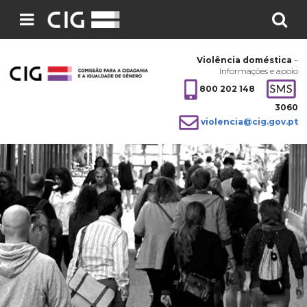
Pesquisar
no
Violência doméstica
–
site:
Informações e apoio
800 202 148
3060
violencia@cig.gov.pt