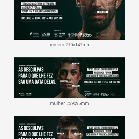
homem 210x147mm
mulher 259x95mm