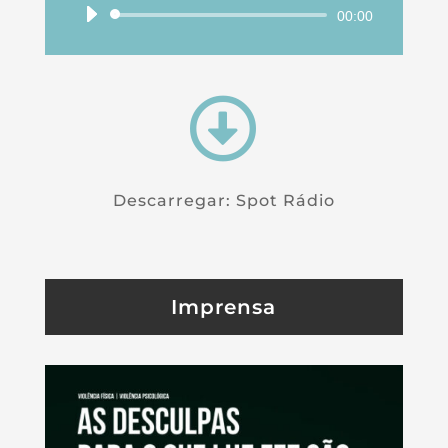
Reprodutor
00:00
de
áudio

Descarregar: Spot Rádio
Imprensa