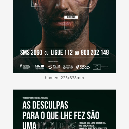
homem 225x338mm