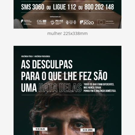
mulher 225x338mm