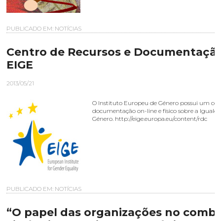
PUBLICADO EM:
NOTÍCIAS
Centro de Recursos e Documentaçã
EIGE
2013/05/21
O Instituto Europeu de Género possui um cen
documentação on-line e físico sobre a Iguald
Género. http://eige.europa.eu/content/rdc
PUBLICADO EM:
NOTÍCIAS
“O papel das organizações no comba