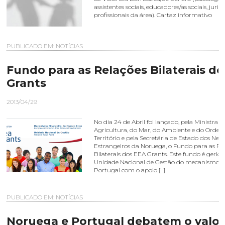
assistentes sociais, educadores/as sociais, juris
profissionais da área). Cartaz informativo
PUBLICADO EM:
NOTÍCIAS
Fundo para as Relações Bilaterais d
Grants
2013/04/29
No dia 24 de Abril foi lançado, pela Ministra d
Agricultura, do Mar, do Ambiente e do Orde
Território e pela Secretária de Estado dos Neg
Estrangeiros da Noruega, o Fundo para as Re
Bilaterais dos EEA Grants. Este fundo é gerido
Unidade Nacional de Gestão do mecanismo 
Portugal com o apoio […]
PUBLICADO EM:
NOTÍCIAS
Noruega e Portugal debatem o valor