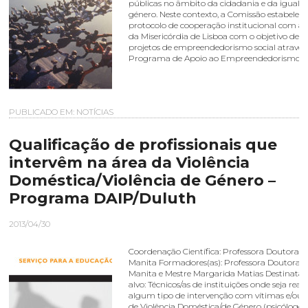
públicas no âmbito da cidadania e da iguald
género. Neste contexto, a Comissão estabele
protocolo de cooperação institucional com a
da Misericórdia de Lisboa com o objetivo de a
projetos de empreendedorismo social atravé
Programa de Apoio ao Empreendedorismo – 
PUBLICADO EM:
NOTÍCIAS
Qualificação de profissionais que
intervêm na área da Violência
Doméstica/Violência de Género –
Programa DAIP/Duluth
2013/04/30
Coordenação Científica: Professora Doutora C
Manita Formadores(as): Professora Doutora C
Manita e Mestre Margarida Matias Destinatár
alvo: Técnicos/as de instituições onde seja real
algum tipo de intervenção com vítimas e/ou 
de Violência Doméstica/de Género (psicólogos/