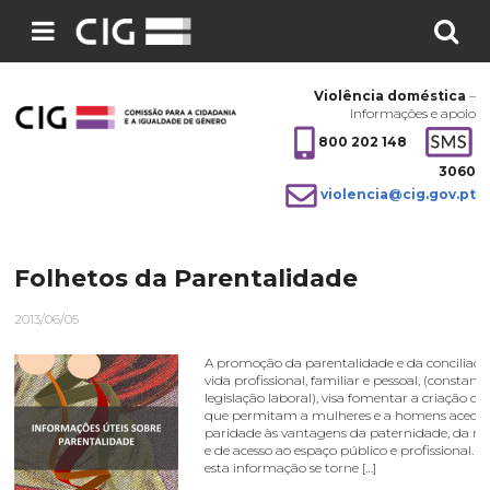
Pesquisar
no
Violência doméstica
–
site:
Informações e apoio
800 202 148
3060
violencia@cig.gov.pt
Folhetos da Parentalidade
2013/06/05
A promoção da parentalidade e da conciliaçã
vida profissional, familiar e pessoal, (constant
legislação laboral), visa fomentar a criação de
que permitam a mulheres e a homens aced
paridade às vantagens da paternidade, da m
e de acesso ao espaço público e profissional. 
esta informação se torne […]