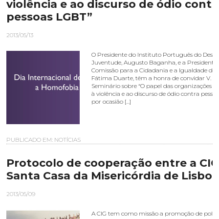
violência e ao discurso de ódio contr
pessoas LGBT”
2013/05/13
O Presidente do Instituto Português do Despo
Juventude, Augusto Baganha, e a Presidente
Comissão para a Cidadania e a Igualdade de 
Fátima Duarte, têm a honra de convidar V. Ex
Seminário sobre “O papel das organizações 
à violência e ao discurso de ódio contra pesso
por ocasião […]
PUBLICADO EM:
NOTÍCIAS
Protocolo de cooperação entre a CIG
Santa Casa da Misericórdia de Lisbo
2013/05/09
A CIG tem como missão a promoção de políti