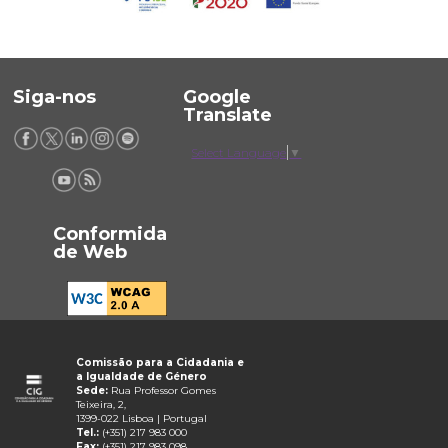
Siga-nos
Google
Translate
Select Language
▼
Conformida
de Web
Comissão para a Cidadania e
a Igualdade de Género
Sede:
Rua Professor Gomes
Teixeira, 2,
1399-022 Lisboa | Portugal
Tel.:
(+351) 217 983 000
Fax:
(+351) 217 983 098