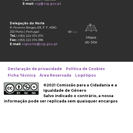
E-mail:
cig@cig.gov.pt
Delegação do Norte
R. Ferreira Borges, 69, 3º F, 4050-
253 Porto | Portugal
Tel.:
(+351) 222 074 370
Mapa
Fax:
(+351) 222 074 398
do Site
E-mail:
cignorte@cig.gov.pt
Declaração de privacidade
Política de Cookies
Ficha Técnica
Área Reservada
Logótipos
©2021 Comissão para a Cidadania e a
Igualdade de Género
Salvo indicado o contrário, a nossa
informação pode ser replicada sem quaisquer encargos