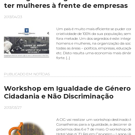
ter mulheres à frente de empresas
2013/04/23
Um país é muito mais eficiente se puder con
criatividade de 100% da sua população, sem d
fora metade. Um dos segredos é este: integrar
homens e mulheres, na organização da soci
todas as áreas – política, empresas, educação,
etc. Disto resulta uma economia mais dinâmi
forte. […]
PUBLICADO EM:
NOTÍCIAS
Workshop em Igualdade de Género,
Cidadania e Não Discriminação
2013/03/27
A CIG vai realizar um workshop destinado às/
Conselheiras para a Igualdade, a decorrer dur
próximos dias 6 e 7 de maio. O workshop dec
Hotel Vale d´El Rei em Carvoeiro – Lagoa (Alg