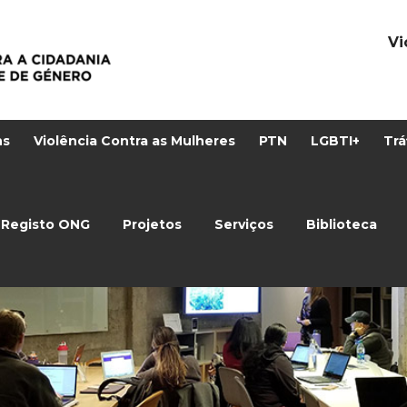
Vi
ns
Violência Contra as Mulheres
PTN
LGBTI+
Trá
Registo ONG
Projetos
Serviços
Biblioteca