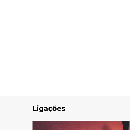
site:
Ligações