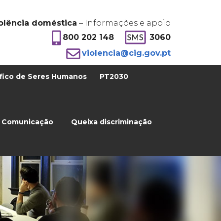
olência doméstica
– Informações e apoio
800 202 148
3060
violencia@cig.gov.pt
fico de Seres Humanos
PT2030
Comunicação
Queixa discriminação