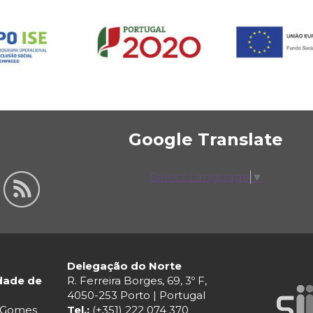
Google Translate
Select Language
▼
Delegação do Norte
ldade de
R. Ferreira Borges, 69, 3º F,
4050-253 Porto | Portugal
r Gomes
Tel.:
(+351) 222 074 370