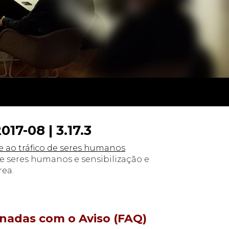
17-08 | 3.17.3
te ao tráfico de seres humanos
e seres humanos e sensibilização e
rea.
onadas com o Aviso (FAQ)