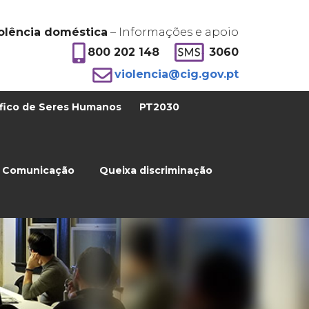
olência doméstica
– Informações e apoio
800 202 148
3060
violencia@cig.gov.pt
fico de Seres Humanos
PT2030
Comunicação
Queixa discriminação