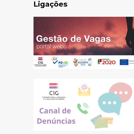
Ligações
Pesquisar
no
site: