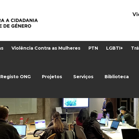
Vi
ns
Violência Contra as Mulheres
PTN
LGBTI+
Trá
Registo ONG
Projetos
Serviços
Biblioteca