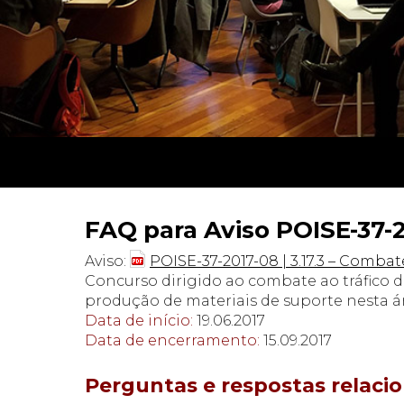
FAQ para Aviso POISE-37-20
Aviso:
POISE-37-2017-08 | 3.17.3 – Comba
Concurso dirigido ao combate ao tráfico d
produção de materiais de suporte nesta á
Data de início:
19.06.2017
Data de encerramento:
15.09.2017
Perguntas e respostas relaci