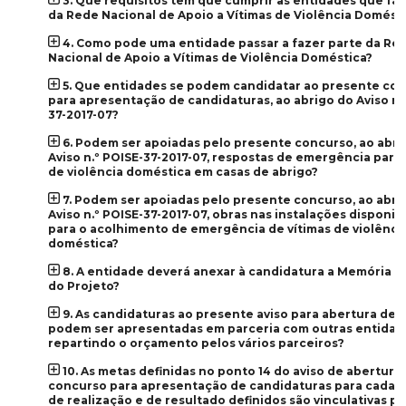
3. Que requisitos têm que cumprir as entidades que fa
da Rede Nacional de Apoio a Vítimas de Violência Domést
4. Como pode uma entidade passar a fazer parte da Re
Nacional de Apoio a Vítimas de Violência Doméstica?
5. Que entidades se podem candidatar ao presente co
para apresentação de candidaturas, ao abrigo do Aviso n.
37-2017-07?
6. Podem ser apoiadas pelo presente concurso, ao abri
Aviso n.º POISE-37-2017-07, respostas de emergência para 
de violência doméstica em casas de abrigo?
7. Podem ser apoiadas pelo presente concurso, ao abri
Aviso n.º POISE-37-2017-07, obras nas instalações disponib
para o acolhimento de emergência de vítimas de violênci
doméstica?
8. A entidade deverá anexar à candidatura a Memória D
do Projeto?
9. As candidaturas ao presente aviso para abertura de
podem ser apresentadas em parceria com outras entidad
repartindo o orçamento pelos vários parceiros?
10. As metas definidas no ponto 14 do aviso de abertura
concurso para apresentação de candidaturas para cada i
de realização e de resultado definidos são vinculativas pa