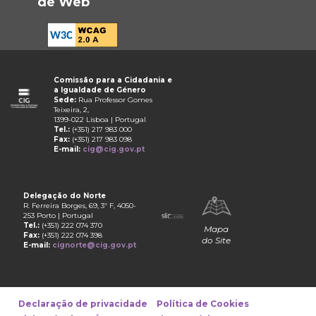
de Web
Comissão para a Cidadania e
a Igualdade de Género
Sede:
Rua Professor Gomes
Teixeira, 2,
1399-022 Lisboa | Portugal
Tel.:
(+351) 217 983 000
Fax:
(+351) 217 983 098
E-mail:
cig@cig.gov.pt
Delegação do Norte
R. Ferreira Borges, 69, 3º F, 4050-
253 Porto | Portugal
Tel.:
(+351) 222 074 370
Mapa
Fax:
(+351) 222 074 398
do Site
E-mail:
cignorte@cig.gov.pt
Declaração de privacidade
Política de Cookies