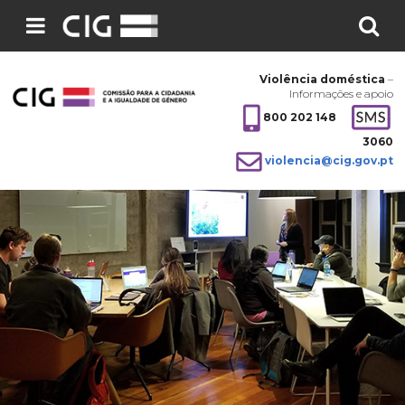
Pesquisar
no
Violência doméstica
–
site:
Informações e apoio
800 202 148
3060
violencia@cig.gov.pt