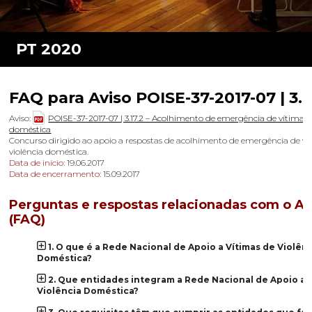
FAQ para Aviso POISE-37-2017-07 | 3.1
Aviso:
POISE-37-2017-07 | 3.17.2 – Acolhimento de emergência de vítimas 
doméstica
Concurso dirigido ao apoio a respostas de acolhimento de emergência de ví
violência doméstica.
Data de início:
19.06.2017
Data de encerramento:
15.09.2017
Perguntas e respostas relacionadas com o Av
(FAQ)
1. O que é a Rede Nacional de Apoio a Vítimas de Violên
Doméstica?
2. Que entidades integram a Rede Nacional de Apoio a 
Violência Doméstica?