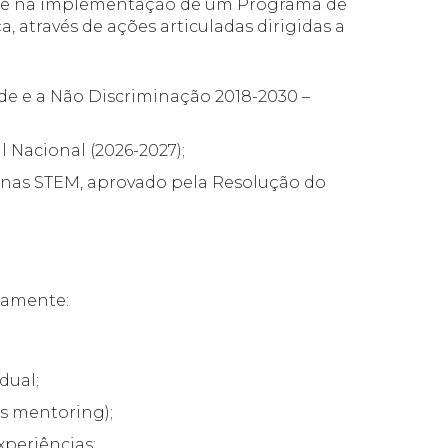
r-se na implementação de um Programa de
 através de ações articuladas dirigidas a
ade e a Não Discriminação 2018-2030 –
l Nacional (2026-2027);
 nas STEM, aprovado pela Resolução do
iamente:
dual;
ss mentoring);
xperiências;