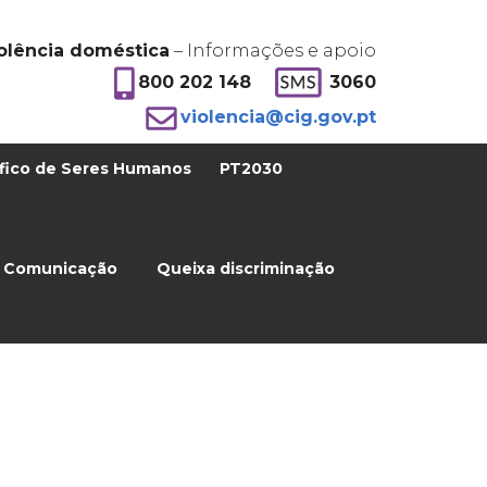
olência doméstica
– Informações e apoio
800 202 148
3060
violencia@cig.gov.pt
fico de Seres Humanos
PT2030
Comunicação
Queixa discriminação