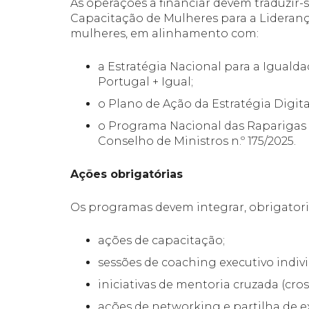
As operações a financiar devem traduzi
Capacitação de Mulheres para a Liderança,
mulheres, em alinhamento com:
a Estratégia Nacional para a Iguald
Portugal + Igual;
o Plano de Ação da Estratégia Digita
o Programa Nacional das Raparigas
Conselho de Ministros n.º 175/2025.
Ações obrigatórias
Pesquisar
Os programas devem integrar, obrigator
no
site:
ações de capacitação;
sessões de coaching executivo indivi
iniciativas de mentoria cruzada (cro
ações de networking e partilha de e