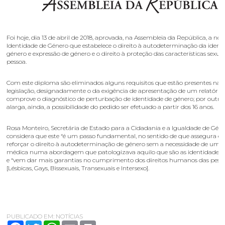
Foi hoje, dia 13 de abril de 2018, aprovada, na Assembleia da República, a nov
Identidade de Género que estabelece o direito à autodeterminação da ident
género e expressão de género e o direito à proteção das características sexua
pessoa.
Com este diploma são eliminados alguns requisitos que estão presentes na 
legislação, designadamente o da exigência de apresentação de um relatório
comprove o diagnóstico de perturbação de identidade de género; por outro
alarga, ainda, a possibilidade do pedido ser efetuado a partir dos 16 anos.
Rosa Monteiro, Secretária de Estado para a Cidadania e a Igualdade de Géne
considera que este “é um passo fundamental, no sentido de que assegura e
reforçar o direito à autodeterminação de género sem a necessidade de uma 
médica numa abordagem que patologizava aquilo que são as identidades 
e “vem dar mais garantias no cumprimento dos direitos humanos das pess
[Lésbicas, Gays, Bissexuais, Transexuais e Intersexo].
PUBLICADO EM:
NOTÍCIAS
Facebook
Twitter
WhatsApp
Email
Print