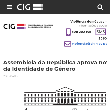
Pesquisar
no
Violência doméstica
–
site:
Informações e apoio
800 202 148
3060
violencia@cig.gov.pt
Assembleia da República aprova nov
da Identidade de Género
2018/04/13