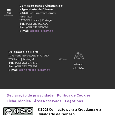
Comissão para a Cidadania e
a Igualdade de Género
Sede:
Rua Professor Gomes
Teixeira, 2,
1399-022 Lisboa | Portugal
Tel.:
(+351) 217 983 000
Fax:
(+351) 217 983 098
E-mail:
cig@cig.gov.pt
Delegação do Norte
R. Ferreira Borges, 69, 3º F, 4050-
253 Porto | Portugal
Tel.:
(+351) 222 074 370
Mapa
Fax:
(+351) 222 074 398
do Site
E-mail:
cignorte@cig.gov.pt
Declaração de privacidade
Política de Cookies
Ficha Técnica
Área Reservada
Logótipos
©2021 Comissão para a Cidadania e a
Igualdade de Género