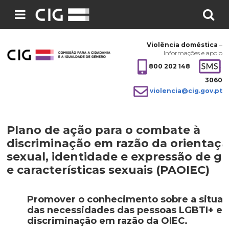
Pesquisar
no
Violência doméstica
–
site:
Informações e apoio
800 202 148
3060
violencia@cig.gov.pt
Plano de ação para o combate à
discriminação em razão da orientaç
sexual, identidade e expressão de g
e características sexuais (PAOIEC)
_
Promover o conhecimento sobre a situaç
das necessidades das pessoas LGBTI+ e 
discriminação em razão da OIEC.