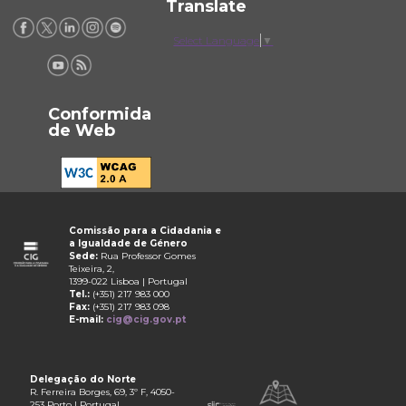
Translate
Select Language
▼
Conformida
de Web
Comissão para a Cidadania e
a Igualdade de Género
Sede:
Rua Professor Gomes
Teixeira, 2,
1399-022 Lisboa | Portugal
Tel.:
(+351) 217 983 000
Fax:
(+351) 217 983 098
E-mail:
cig@cig.gov.pt
Delegação do Norte
R. Ferreira Borges, 69, 3º F, 4050-
253 Porto | Portugal