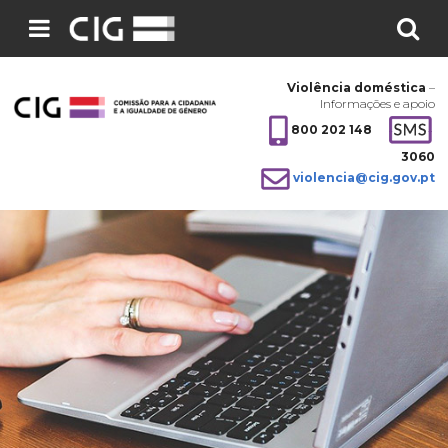
Pesquisar
no
Violência doméstica
–
site:
Informações e apoio
800 202 148
3060
violencia@cig.gov.pt