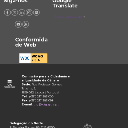
Siga-nos
Google
Translate
Select Language
▼
Conformida
de Web
Comissão para a Cidadania e
a Igualdade de Género
Sede:
Rua Professor Gomes
Teixeira, 2,
1399-022 Lisboa | Portugal
Tel.:
(+351) 217 983 000
Fax:
(+351) 217 983 098
E-mail:
cig@cig.gov.pt
Delegação do Norte
R. Ferreira Borges, 69, 3º F, 4050-