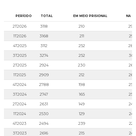
Hi
PERÍODO
TOTAL
EM MEIO PRISIONAL
NA C
2T2026
3118
210
290
1T2026
3168
211
295
4T2025
3112
252
286
3T2025
3274
252
302
2T2025
2924
230
269
1T2025
2909
212
269
4T2024
2788
198
259
3T2024
2747
165
258
2T2024
2631
149
248
1T2024
2530
129
240
4T2023
2494
239
225
3T2023
2616
215
240