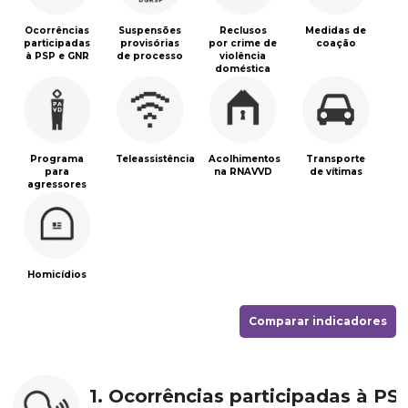
Ocorrências
Suspensões
Reclusos
Medidas de
participadas
provisórias
por crime de
coação
à PSP e GNR
de processo
violência
doméstica
Programa
Teleassistência
Acolhimentos
Transporte
para
na RNAVVD
de vítimas
agressores
Homicídios
Comparar indicadores
1. Ocorrências participadas à PS