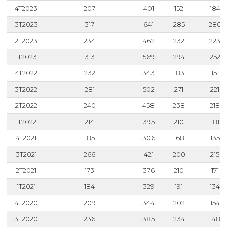
4T2023
207
401
152
184
3T2023
317
641
285
280
2T2023
234
462
232
223
1T2023
313
569
294
252
4T2022
232
343
183
151
3T2022
281
502
271
221
2T2022
240
458
238
218
1T2022
214
395
210
181
4T2021
185
306
168
135
3T2021
266
421
200
215
2T2021
173
376
210
171
1T2021
184
329
191
134
4T2020
209
344
202
154
3T2020
236
385
234
148