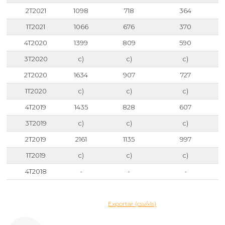
2T2021
1098
718
364
1T2021
1066
676
370
4T2020
1399
809
590
3T2020
c)
c)
c)
2T2020
1634
907
727
1T2020
c)
c)
c)
4T2019
1435
828
607
3T2019
c)
c)
c)
2T2019
2161
1135
997
1T2019
c)
c)
c)
4T2018
-
-
-
Exportar (csv/xls)