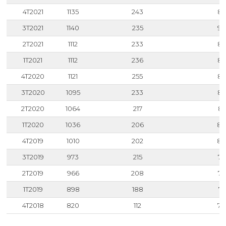
4T2021
1135
243
89
3T2021
1140
235
90
2T2021
1112
233
89
1T2021
1112
236
87
4T2020
1121
255
86
3T2020
1095
233
86
2T2020
1064
217
84
1T2020
1036
206
83
4T2019
1010
202
80
3T2019
973
215
75
2T2019
966
208
75
1T2019
898
188
71
4T2018
820
112
70