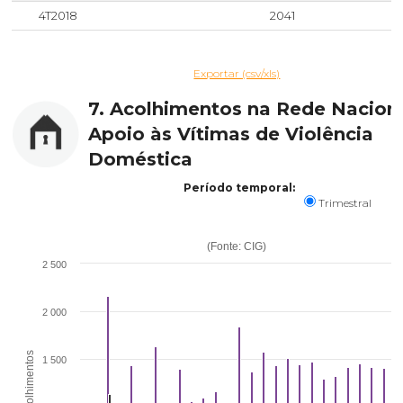
4T2018
2041
Exportar (csv/xls)
7. Acolhimentos na Rede Nacion
Apoio às Vítimas de Violência
Doméstica
Período temporal:
Trimestral
(Fonte: CIG)
2 500
2 000
Acolhimentos
1 500