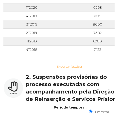
1T2020
6368
4T2019
6861
3T2019
8000
2T2019
7382
1T2019
6980
4T2018
7423
Exportar (csv/xls)
2. Suspensões provisórias do
processo executadas com
acompanhamento pela Direção-
de Reinserção e Serviços Prision
Período temporal:
Trimestral