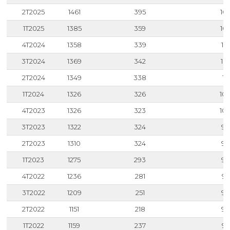
2T2025
1461
395
10
1T2025
1385
359
10
4T2024
1358
339
10
3T2024
1369
342
10
2T2024
1349
338
10
1T2024
1326
326
10
4T2023
1326
323
10
3T2023
1322
324
99
2T2023
1310
324
98
1T2023
1275
293
98
4T2022
1236
281
95
3T2022
1209
251
95
2T2022
1151
218
93
1T2022
1159
237
92