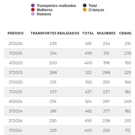
Transportes realizados
Total
Mulheres
Crianças
Homens
Hi
PERÍODO
TRANSPORTES REALIZADOS
TOTAL
MULHERES
CRIANÇA
2T2026
239
491
234
251
1T2026
254
499
251
239
4T2025
200
400
198
195
3T2025
288
522
288
229
2T2025
231
392
229
160
1T2025
237
427
237
182
4T2024
274
524
267
249
3T2024
281
462
277
182
2T2024
250
450
238
201
1T2024
229
400
226
172