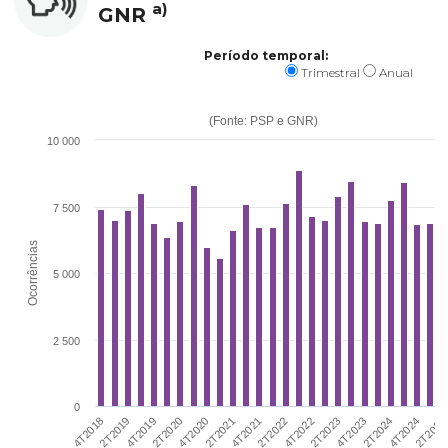
a)
GNR
Período temporal:
Trimestral
Anual
(Fonte: PSP e GNR)
10 000
7 500
Ocorrências
5 000
2 500
0
2T2020
4T2018
4
2T2024
4T2022
2T2021
4T2019
2T202
4T2023
2T2022
4T2020
2T2019
4T2024
2T2023
4T2021