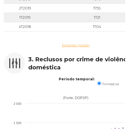
2T2019
1755
1T2019
1721
4T2018
1704
Exportar (csv/xls)
3. Reclusos por crime de violênc
doméstica
Período temporal:
Trimestral
(Fonte: DGRSP)
2 000
1 500