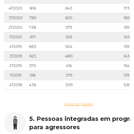
4T2020
816
643
173
3T2020
785
620
165
2T2020
738
579
159
1T2020
671
526
145
4T2019
663
504
159
3T2019
623
480
143
2T2019
570
416
154
1T2019
518
379
139
4T2018
436
309
128
Exportar (csv/xls)
5. Pessoas integradas em progr
para agressores