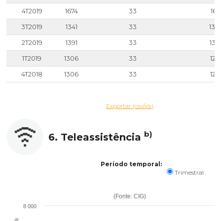
4T2019
1674
33
164
3T2019
1341
33
130
2T2019
1391
33
135
1T2019
1306
33
127
4T2018
1306
33
127
Exportar (csv/xls)
b)
6. Teleassistência
Período temporal:
Trimestral
(Fonte: CIG)
8 000