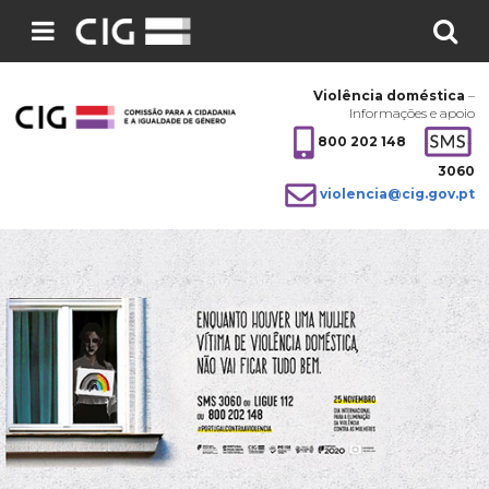
Pesquisar
no
Violência doméstica
–
site:
Informações e apoio
800 202 148
3060
violencia@cig.gov.pt