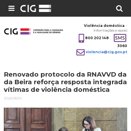
Pesquisar
no
Violência doméstica
–
site:
Informações e apoio
800 202 148
3060
violencia@cig.gov.pt
Renovado protocolo da RNAVVD da 
da Beira reforça resposta integrada 
vítimas de violência doméstica
2026/06/01