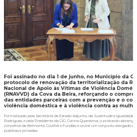
Foi assinado no dia 1 de junho, no Município da Co
protocolo de renovação da territorialização da R
Nacional de Apoio às Vítimas de Violência Domés
(RNAVVD) da Cova da Beira, reforçando o compro
das entidades parceiras com a prevenção e o co
violência doméstica e à violência contra as mulhe
Formalizado pela Secretária de Estado Adjunta, da Juventude e Igualdade, 
Rodrigues, e pela Presidente da CIG, Carina Quaresma, o protocolo abrange 
concelhos de Belmonte, Covilhã e Fundão e reúne um conjunto alargado de
públicas e privadas.