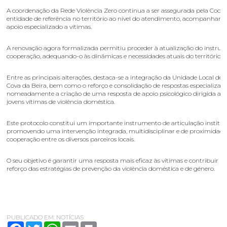
A coordenação da Rede Violência Zero continua a ser assegurada pela CooL
entidade de referência no território ao nível do atendimento, acompanham
apoio especializado a vítimas.
A renovação agora formalizada permitiu proceder à atualização do instru
cooperação, adequando-o às dinâmicas e necessidades atuais do território.
Entre as principais alterações, destaca-se a integração da Unidade Local de
Cova da Beira, bem como o reforço e consolidação de respostas especializada
nomeadamente a criação de uma resposta de apoio psicológico dirigida a cr
jovens vítimas de violência doméstica.
Este protocolo constitui um importante instrumento de articulação instituc
promovendo uma intervenção integrada, multidisciplinar e de proximidade,
cooperação entre os diversos parceiros locais.
O seu objetivo é garantir uma resposta mais eficaz às vítimas e contribuir p
reforço das estratégias de prevenção da violência doméstica e de género.
PUBLICADO EM:
NOTÍCIAS
Facebook
Twitter
WhatsApp
Email
Print