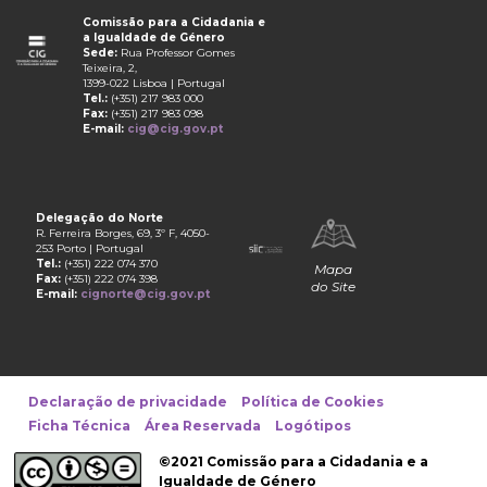
Comissão para a Cidadania e
a Igualdade de Género
Sede:
Rua Professor Gomes
Teixeira, 2,
1399-022 Lisboa | Portugal
Tel.:
(+351) 217 983 000
Fax:
(+351) 217 983 098
E-mail:
cig@cig.gov.pt
Delegação do Norte
R. Ferreira Borges, 69, 3º F, 4050-
253 Porto | Portugal
Tel.:
(+351) 222 074 370
Mapa
Fax:
(+351) 222 074 398
do Site
E-mail:
cignorte@cig.gov.pt
Declaração de privacidade
Política de Cookies
Ficha Técnica
Área Reservada
Logótipos
©2021 Comissão para a Cidadania e a
Igualdade de Género