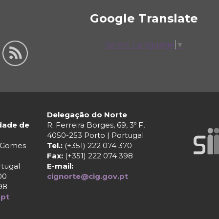
Google Translate
Select Language
▼
Delegação do Norte
ldade de
R. Ferreira Borges, 69, 3º F,
4050-253 Porto | Portugal
r Gomes
Tel.:
(+351) 222 074 370
Fax:
(+351) 222 074 398
rtugal
E-mail:
00
cignorte@cig.gov.pt
98
.pt