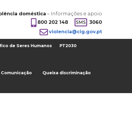
olência doméstica
– Informações e apoio
800 202 148
3060
violencia@cig.gov.pt
fico de Seres Humanos
PT2030
Comunicação
Queixa discriminação