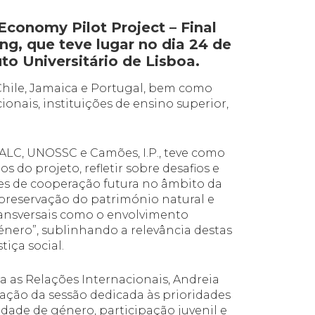
conomy Pilot Project – Final
g, que teve lugar no dia 24 de
uto Universitário de Lisboa.
Chile, Jamaica e Portugal, bem como
onais, instituições de ensino superior,
LC, UNOSSC e Camões, I.P., teve como
s do projeto, refletir sobre desafios e
es de cooperação futura no âmbito da
 preservação do património natural e
transversais como o envolvimento
género”, sublinhando a relevância destas
tiça social.
a as Relações Internacionais, Andreia
ção da sessão dedicada às prioridades
ldade de género, participação juvenil e