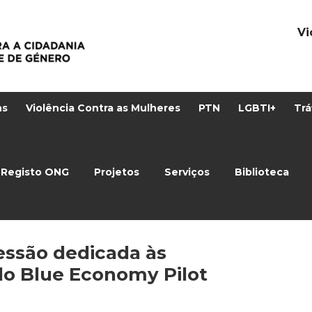
Vi
ns
Violência Contra as Mulheres
PTN
LGBTI+
Trá
Registo ONG
Projetos
Serviços
Biblioteca
essão dedicada às
 do Blue Economy Pilot