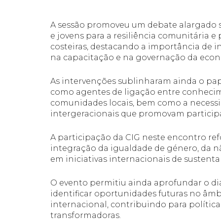
A sessão promoveu um debate alargado s
e jovens para a resiliência comunitária e
costeiras, destacando a importância de i
na capacitação e na governação da econ
Pesquisar
no
As intervenções sublinharam ainda o pape
site:
como agentes de ligação entre conhecimen
comunidades locais, bem como a necessi
intergeracionais que promovam participaç
A participação da CIG neste encontro re
integração da igualdade de género, da nã
em iniciativas internacionais de sustent
O evento permitiu ainda aprofundar o diá
identificar oportunidades futuras no âmb
internacional, contribuindo para política
transformadoras.