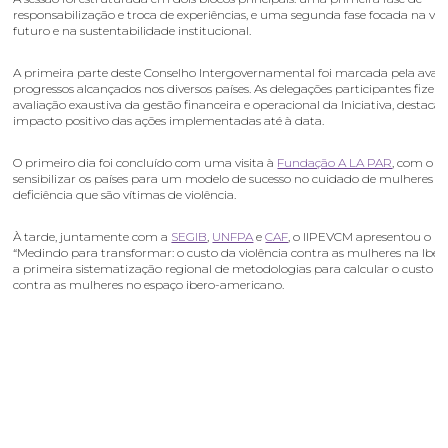
responsabilização e troca de experiências, e uma segunda fase focada na vis
futuro e na sustentabilidade institucional.
A primeira parte deste Conselho Intergovernamental foi marcada pela avali
progressos alcançados nos diversos países. As delegações participantes fiz
avaliação exaustiva da gestão financeira e operacional da Iniciativa, destaca
impacto positivo das ações implementadas até à data.
O primeiro dia foi concluído com uma visita à
Fundação A LA PAR
, com o o
sensibilizar os países para um modelo de sucesso no cuidado de mulheres 
deficiência que são vítimas de violência.
À tarde, juntamente com a
SEGIB
,
UNFPA
e
CAF
, o IIPEVCM apresentou o re
“Medindo para transformar: o custo da violência contra as mulheres na Iber
a primeira sistematização regional de metodologias para calcular o custo da
contra as mulheres no espaço ibero-americano.