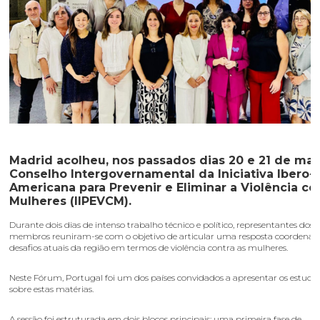
Madrid acolheu, nos passados dias 20 e 21 de maio
Conselho Intergovernamental da Iniciativa Ibero-
Americana para Prevenir e Eliminar a Violência co
Mulheres (IIPEVCM).
Durante dois dias de intenso trabalho técnico e político, representantes dos 
membros reuniram-se com o objetivo de articular uma resposta coordenad
desafios atuais da região em termos de violência contra as mulheres.
Neste Fórum, Portugal foi um dos países convidados a apresentar os estudo
sobre estas matérias.
A sessão foi estruturada em dois blocos principais: uma primeira fase de