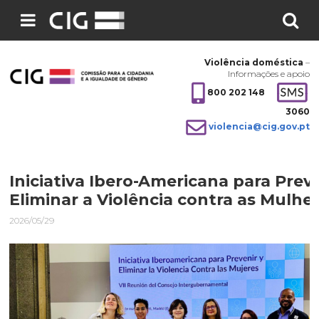
Pesquisar
no
Violência doméstica
–
site:
Informações e apoio
800 202 148
3060
violencia@cig.gov.pt
Iniciativa Ibero-Americana para Preve
Eliminar a Violência contra as Mulhe
2026/05/29