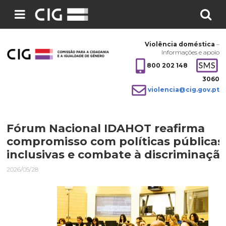
Pesquisar
no
Violência doméstica
–
site:
Informações e apoio
800 202 148
3060
violencia@cig.gov.pt
Fórum Nacional IDAHOT reafirma
compromisso com políticas públicas
inclusivas e combate à discriminaçã
2026/05/28