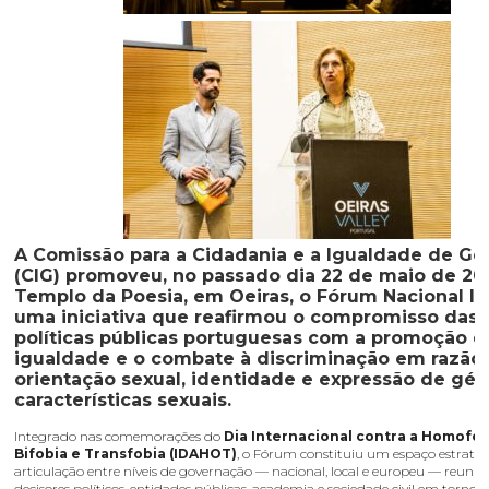
A Comissão para a Cidadania e a Igualdade de Gé
(CIG) promoveu, no passado dia
22 de maio de 20
Templo da Poesia, em Oeiras
, o
Fórum Nacional 
uma iniciativa que reafirmou o compromisso das
políticas públicas portuguesas com a promoção d
igualdade e o combate à discriminação em razão
orientação sexual, identidade e expressão de gén
características sexuais.
Integrado nas comemorações do
Dia Internacional contra a Homofob
Bifobia e Transfobia (IDAHOT)
, o Fórum constituiu um espaço estratég
articulação entre níveis de governação — nacional, local e europeu — reuni
decisores políticos, entidades públicas, academia e sociedade civil em torno