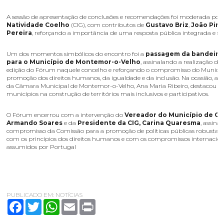
A sessão de apresentação de conclusões e recomendações foi moderada por
Natividade Coelho
(CIG), com contributos de
Gustavo Briz
,
João Pin
Pereira
, reforçando a importância de uma resposta pública integrada e su
Um dos momentos simbólicos do encontro foi a
passagem da bandeira
para o Município de Montemor-o-Velho
, assinalando a realização d
edição do Fórum naquele concelho e reforçando o compromisso do Municí
promoção dos direitos humanos, da igualdade e da inclusão. Na ocasião, a 
da Câmara Municipal de Montemor-o-Velho, Ana Maria Ribeiro, destacou o 
municípios na construção de territórios mais inclusivos e participativos.
O Fórum encerrou com a intervenção do
Vereador do Município de Oe
Armando Soares
e da
Presidente da CIG, Carina Quaresma
, assina
compromisso da Comissão para a promoção de políticas públicas robustas,
com os princípios dos direitos humanos e com os compromissos internacion
assumidos por Portugal
PUBLICADO EM:
NOTÍCIAS
Facebook
Twitter
WhatsApp
Email
Print