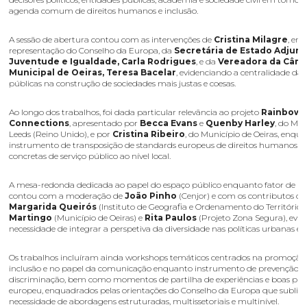
agenda comum de direitos humanos e inclusão.
A sessão de abertura contou com as intervenções de
Cristina Milagre
, em
representação do Conselho da Europa, da
Secretária de Estado Adjunt
Juventude e Igualdade, Carla Rodrigues
, e da
Vereadora da Câm
Municipal de Oeiras, Teresa Bacelar
, evidenciando a centralidade das 
públicas na construção de sociedades mais justas e coesas.
Ao longo dos trabalhos, foi dada particular relevância ao projeto
Rainbow
Connections
, apresentado por
Becca Evans
e
Quenby Harley
, do Mun
Leeds (Reino Unido), e por
Cristina Ribeiro
, do Município de Oeiras, enqu
instrumento de transposição de standards europeus de direitos humanos pa
concretas de serviço público ao nível local.
A mesa-redonda dedicada ao papel do espaço público enquanto fator de in
contou com a moderação de
João Pinho
(Cenjor) e com os contributos de
Margarida Queirós
(Instituto de Geografia e Ordenamento do Território)
Martingo
(Município de Oeiras) e
Rita Paulos
(Projeto Zona Segura), evi
necessidade de integrar a perspetiva da diversidade nas políticas urbanas e te
Os trabalhos incluíram ainda workshops temáticos centrados na promoção
inclusão e no papel da comunicação enquanto instrumento de prevenção 
discriminação, bem como momentos de partilha de experiências e boas práti
europeu, enquadrados pelas orientações do Conselho da Europa que subli
necessidade de abordagens estruturadas, multissetoriais e multinível.