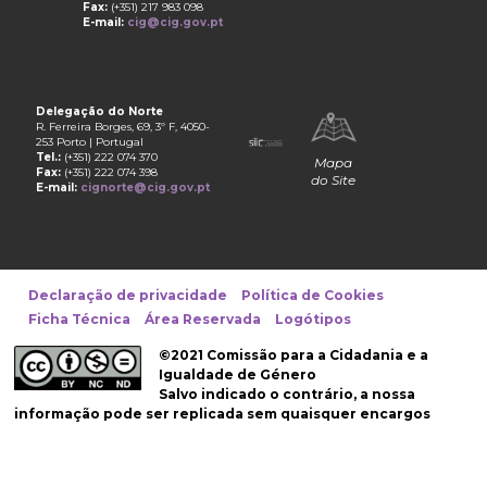
Fax:
(+351) 217 983 098
E-mail:
cig@cig.gov.pt
Delegação do Norte
R. Ferreira Borges, 69, 3º F, 4050-
253 Porto | Portugal
Tel.:
(+351) 222 074 370
Mapa
Fax:
(+351) 222 074 398
do Site
E-mail:
cignorte@cig.gov.pt
Declaração de privacidade
Política de Cookies
Ficha Técnica
Área Reservada
Logótipos
©2021 Comissão para a Cidadania e a
Igualdade de Género
Salvo indicado o contrário, a nossa
informação pode ser replicada sem quaisquer encargos