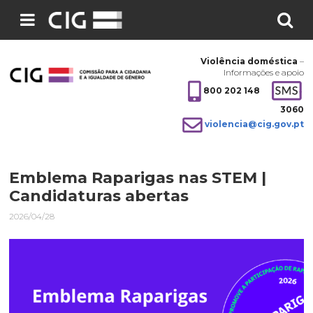
Pesquisar
no
Violência doméstica
–
site:
Informações e apoio
800 202 148
3060
violencia@cig.gov.pt
Emblema Raparigas nas STEM |
Candidaturas abertas
2026/04/28