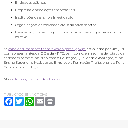
Entidades públicas
Empresas e associações empresariais
Instituições de ensino e investigação
Organizações da sociedade civil e do terceiro setor
Pessoas singulares que promovam iniciativas em parceria com uma
coletiva
As
candidaturas são feitas através do portal gov.pt
e avaliadas por um júri c
por representantes da CIG e da ARTE, bem como, em regime de rotatividade
entidades como o Instituto para a Educação, Qualidade e Avaliação, o Instit
Ensino Superior, o Instituto do Emprego e Formação Profissional e a Funda
Ciência e a Tecnologia.
Mais
informações e candidaturas, aqui
.
PUBLICADO EM:
NOTÍCIAS
Facebook
Twitter
WhatsApp
Email
Print