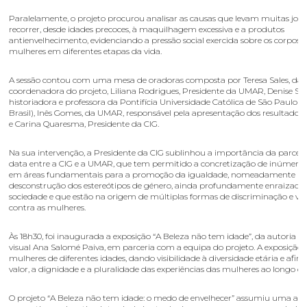
Paralelamente, o projeto procurou analisar as causas que levam muitas jove
recorrer, desde idades precoces, à maquilhagem excessiva e a produtos
antienvelhecimento, evidenciando a pressão social exercida sobre os corpos 
mulheres em diferentes etapas da vida.
A sessão contou com uma mesa de oradoras composta por Teresa Sales, da
coordenadora do projeto, Liliana Rodrigues, Presidente da UMAR, Denise Sa
historiadora e professora da Pontifícia Universidade Católica de São Paulo 
Brasil), Inês Gomes, da UMAR, responsável pela apresentação dos resultados 
e Carina Quaresma, Presidente da CIG.
Na sua intervenção, a Presidente da CIG sublinhou a importância da parceri
data entre a CIG e a UMAR, que tem permitido a concretização de inúmeros
em áreas fundamentais para a promoção da igualdade, nomeadamente n
desconstrução dos estereótipos de género, ainda profundamente enraizado
sociedade e que estão na origem de múltiplas formas de discriminação e vio
contra as mulheres.
Às 18h30, foi inaugurada a exposição “A Beleza não tem idade”, da autoria da
visual Ana Salomé Paiva, em parceria com a equipa do projeto. A exposição r
mulheres de diferentes idades, dando visibilidade à diversidade etária e afi
valor, a dignidade e a pluralidade das experiências das mulheres ao longo da
O projeto “A Beleza não tem idade: o medo de envelhecer” assumiu uma a