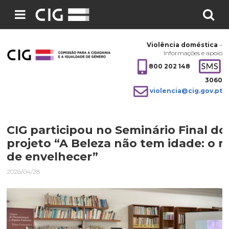
Pesquisar
no
Violência doméstica
–
site:
Informações e apoio
800 202 148
3060
violencia@cig.gov.pt
CIG participou no Seminário Final do
projeto “A Beleza não tem idade: o 
de envelhecer”
2026/04/28