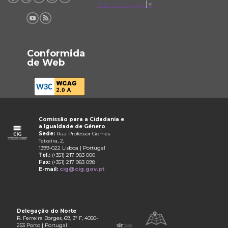
Select Language
▼
Conformida
de Web
Comissão para a Cidadania e
a Igualdade de Género
Sede:
Rua Professor Gomes
Teixeira, 2,
1399-022 Lisboa | Portugal
Tel.:
(+351) 217 983 000
Fax:
(+351) 217 983 098
E-mail:
cig@cig.gov.pt
Delegação do Norte
R. Ferreira Borges, 69, 3º F, 4050-
253 Porto | Portugal