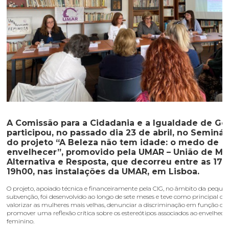
A Comissão para a Cidadania e a Igualdade de Gé
participou, no passado dia
23 de abril
, no
Seminári
do projeto “A Beleza não tem idade: o medo de
envelhecer”
, promovido pela
UMAR – União de Mu
Alternativa e Resposta
, que decorreu entre as 17h
19h00, nas instalações da UMAR, em Lisboa.
O projeto, apoiado técnica e financeiramente pela CIG, no âmbito da peque
subvenção, foi desenvolvido ao longo de sete meses e teve como principal obj
valorizar as mulheres mais velhas, denunciar a discriminação em função da
promover uma reflexão crítica sobre os estereótipos associados ao envelhec
feminino.