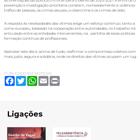
as orientações da política criminal para o biénio de 2025-2027, e entre os cr
prevenção e investigação prioritária constam, nomeadamente a violência do
tráfico de pessoas, os crimes sexuais, o cibercrime e os crimes de ódio.
A resposta às necessidades das vítimas exige um esforço contínuo, tanto a ní
como europeu, baseado na cooperação entre autoridades, no trabalho inte
articulado entre as entidades intervenientes, na , partilha de boas práticas e
formação contínua de profissionais.
Assinalar este dia é, acima de tudo, reafirmar o compromisso coletivo com
mais justa, segura e solidária, onde os direitos das vítimas ocupam um lugar
PUBLICADO EM:
NOTÍCIAS
Facebook
Twitter
WhatsApp
Email
Print
Ligações