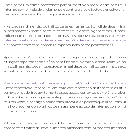
Trata‑se de um crime potenciado pelo aumento da mobilidade, pela utiliza
internet como meio de aliciamento e controlo e pelo facto de envolver, na ge
baixos riscos e elevados lucros para as redes criminosas.
A verdadeira dimensão do tráfico de seres humanos é difícil de determinar, 
a informação existente permite perceber que o sexo, o género das vítimas e 
influenciam a probabilidade, as formas e os objetivos da exploração.
A nível
internacional a maioria das vítimas identificadas são mulheres e raparigas
,
tráfico afete também homens e rapazes, bem como pessoas trans.
Apesar de em Portugal e em alguns outros países europeus predominarem 
situações reportadas de tráfico para fins de exploração laboral (com vítimas
masculinas) não podemos esquecer a realidade do tráfico para fins de explo
sexual e que esta realidade se encontra especialmente ocultada.
A exploração sexual continua a ser o principal fim do tráfico de mulheres e 
Entre os fatores que contribuem para este fenómeno destacam‑se as situaç
vulnerabilidade, frequentemente associadas a contextos de violência, discri
pobreza, bem como a persistente procura de serviços sexuais. Os traficantes
muitas vezes, a condição económica precária de pessoas que procuram uma
melhor, recorrendo ao tráfico de migrantes e ao uso da internet como inst
central de aliciamento.
A União Europeia tem vindo a adotar instrumentos fundamentais para prev
combater o tráfico de seres humanos, alinhados com os padrões internacion