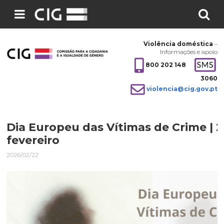
Pesquisar
no
Violência doméstica
–
site:
Informações e apoio
800 202 148
3060
violencia@cig.gov.pt
Dia Europeu das Vítimas de Crime | 
fevereiro
2026/02/22