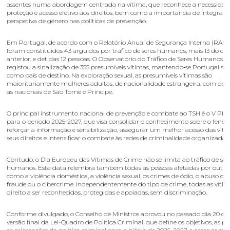
assentes numa abordagem centrada na vítima, que reconhece a necessidade
proteção e acesso efetivo aos direitos, bem como a importância de integrar
perspetiva de género nas políticas de prevenção.
Em Portugal, de acordo com o Relatório Anual de Segurança Interna (RASI)
foram constituídos 43 arguidos por tráfico de seres humanos, mais 13 do qu
anterior, e detidas 12 pessoas. O Observatório do Tráfico de Seres Humanos 
registou a sinalização de 355 presumíveis vítimas, mantendo‑se Portugal s
como país de destino. Na exploração sexual, as presumíveis vítimas são
maioritariamente mulheres adultas, de nacionalidade estrangeira, com des
as nacionais de São Tomé e Príncipe.
O principal instrumento nacional de prevenção e combate ao TSH é o V Pla
para o período 2025‑2027, que visa consolidar o conhecimento sobre o fenó
reforçar a informação e sensibilização, assegurar um melhor acesso das víti
seus direitos e intensificar o combate às redes de criminalidade organizada.
Contudo, o Dia Europeu das Vítimas de Crime não se limita ao tráfico de ser
humanos. Esta data relembra também todas as pessoas afetadas por outros
como a violência doméstica, a violência sexual, os crimes de ódio, o abuso de 
fraude ou o cibercrime. Independentemente do tipo de crime, todas as víti
direito a ser reconhecidas, protegidas e apoiadas, sem discriminação.
Conforme divulgado, o Conselho de Ministros aprovou no passado dia 20 de f
versão final da Lei-Quadro de Política Criminal, que define os objetivos, as pr