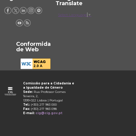
Translate
Select Language
▼
Conformida
de Web
Comissão para a Cidadania e
a Igualdade de Género
Sede:
Rua Professor Gomes
Teixeira, 2,
1399-022 Lisboa | Portugal
Tel.:
(+351) 217 983 000
Fax:
(+351) 217 983 098
E-mail:
cig@cig.gov.pt