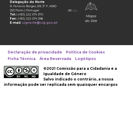
Delegação do Norte
R. Ferreira Borges, 69, 3º F, 4050-
253 Porto | Portugal
Tel.:
(+351) 222 074 370
Mapa
Fax:
(+351) 222 074 398
do Site
E-mail:
cignorte@cig.gov.pt
Declaração de privacidade
Política de Cookies
Ficha Técnica
Área Reservada
Logótipos
©2021 Comissão para a Cidadania e a
Igualdade de Género
Salvo indicado o contrário, a nossa
informação pode ser replicada sem quaisquer encargos