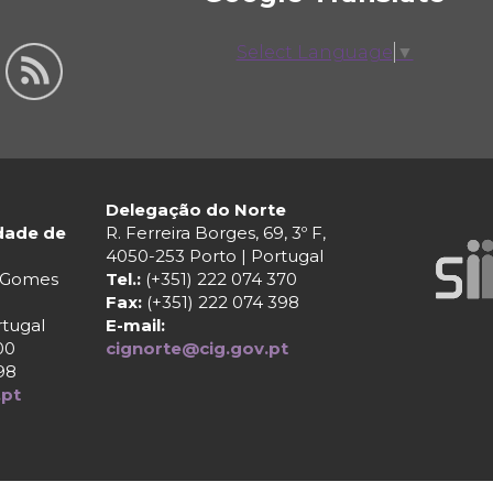
Select Language
▼
Delegação do Norte
ldade de
R. Ferreira Borges, 69, 3º F,
4050-253 Porto | Portugal
r Gomes
Tel.:
(+351) 222 074 370
Fax:
(+351) 222 074 398
rtugal
E-mail:
00
cignorte@cig.gov.pt
98
.pt