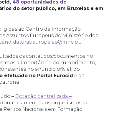
ocid,
48 oportunidades de
ários do setor público, em Bruxelas e em
irigidas ao Centro de Informação
os Assuntos Europeus do Ministério dos
candidaturas.europeias@mne.pt
.
sultados os conteúdos/documentos no
bramos a importância do cumprimento,
constantes no anúncio oficial, do
to efetuado no Portal Eurocid
e da
patronal.
eúdo –
Dotação centralizada –
 o financiamento aos organismos de
 e Peritos Nacionais em Formação