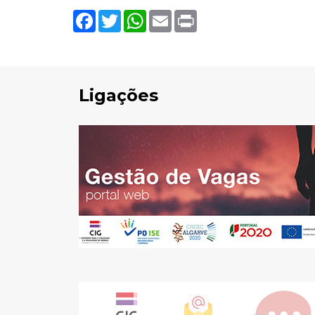
Facebook
Twitter
WhatsApp
Email
Print
Pesquisar
Ligações
no
site: