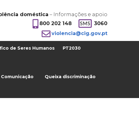
olência doméstica
– Informações e apoio
800 202 148
3060
violencia@cig.gov.pt
fico de Seres Humanos
PT2030
Comunicação
Queixa discriminação