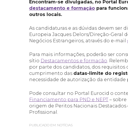
Encontram-se divulgadas, no Portal Eur
destacamento e formação
para funcion
outros locais.
As candidaturas e as dúvidas devem ser d
Europeia Jacques Delors/Direção-Geral d
Negócios Estrangeiros, através do e-mail
Para mais informações, poderão ser con
sítio
Destacamentos e formação
. Relem
por parte dos candidatos, dos requisitos 
cumprimento das
datas-limite do regis
necessidade de autorização da entidade 
Pode consultar no Portal Eurocid o cont
Financiamento para PND e NEPT
– sobre
origem de Peritos Nacionais Destacados
Profissional.
PUBLICADO EM:
NOTÍCIAS