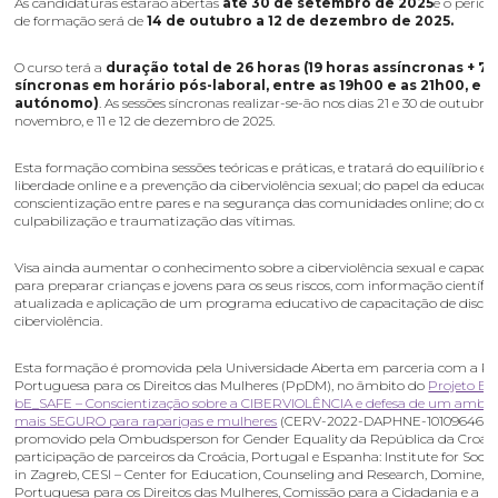
As candidaturas estarão abertas
até 30 de setembro de 2025
e o períod
de formação será de
14 de outubro a 12 de dezembro de 2025.
O curso terá a
duração total de 26 horas (19 horas assíncronas + 7 
síncronas em horário pós-laboral, entre as 19h00 e as 21h00, e t
autónomo)
. As sessões síncronas realizar-se-ão nos dias 21 e 30 de outubro,
novembro, e 11 e 12 de dezembro de 2025.
Esta formação combina sessões teóricas e práticas, e tratará do equilíbrio en
liberdade online e a prevenção da ciberviolência sexual; do papel da educaçã
conscientização entre pares e na segurança das comunidades online; do co
culpabilização e traumatização das vítimas.
Visa ainda aumentar o conhecimento sobre a ciberviolência sexual e capacit
para preparar crianças e jovens para os seus riscos, com informação científic
atualizada e aplicação de um programa educativo de capacitação de discent
ciberviolência.
Esta formação é promovida pela Universidade Aberta em parceria com a P
Portuguesa para os Direitos das Mulheres (PpDM), no âmbito do
Projeto E
bE_SAFE – Conscientização sobre a CIBERVIOLÊNCIA e defesa de um ambien
mais SEGURO para raparigas e mulheres
(CERV-2022-DAPHNE-101096462-
promovido pela Ombudsperson for Gender Equality da República da Croáci
participação de parceiros da Croácia, Portugal e Espanha: Institute for Soci
in Zagreb, CESI – Center for Education, Counseling and Research, Domine, 
Portuguesa para os Direitos das Mulheres, Comissão para a Cidadania e a I