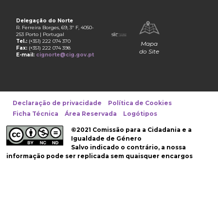
Delegação do Norte
R. Ferreira Borges, 69, 3º F, 4050-
253 Porto | Portugal
Tel.:
(+351) 222 074 370
Mapa
Fax:
(+351) 222 074 398
do Site
E-mail:
cignorte@cig.gov.pt
Declaração de privacidade
Política de Cookies
Ficha Técnica
Área Reservada
Logótipos
©2021 Comissão para a Cidadania e a
Igualdade de Género
Salvo indicado o contrário, a nossa
informação pode ser replicada sem quaisquer encargos