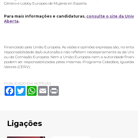
Género e Lobby Europeo de Mujeres en España.
Para mais informações e candidaturas,
consulte o site da Unive
Aberta
.
Financiado pela União Europeia. As visões e opiniões expressas são, no entant
responsabilidade da/o autora/es e não refletem necessariamente as da Uniã
ou da Comissão Europeia. Nem a União Europeia nem a autoridade financi
podem ser responsabilizadas pelas mesmas. Programa Cidadãos, Igualdade, 
Valores (CERV).
PUBLICADO EM:
NOTÍCIAS
Facebook
Twitter
WhatsApp
Email
Print
Ligações