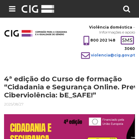
Pesquisar
no
Violência doméstica
–
site:
Informações e apoio
800 202 148
3060
violencia@cig.gov.pt
4ª edição do Curso de formação
“Cidadania e Segurança Online. Prev
Ciberviolência: bE_SAFE!”
2025/08/27