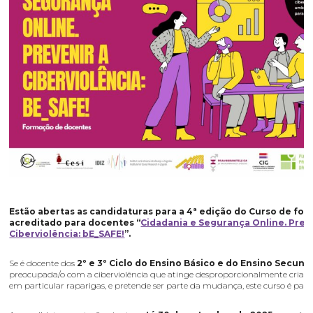
Estão abertas as candidaturas para a 4ª edição do Curso de fo
acreditado para docentes “
Cidadania e Segurança Online. Prev
Ciberviolência: bE_SAFE!
”.
Se é docente dos
2º e 3º Ciclo do Ensino Básico e do Ensino Secund
preocupada/o com a ciberviolência que atinge desproporcionalmente criança
em particular raparigas, e pretende ser parte da mudança, este curso é para 