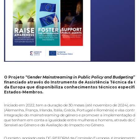
O Projeto “
Gender Mainstreaming in Public Policy and Budgeting
” é
financiado através do Instrumento de Assistência Técnica da C
da Europa que disponibiliza conhecimentos técnicos específic
Estados-Membros.
Iniciado em 2022, tem a duração de 30 meses (até novembro de 2024), envol
(Alemanha, França, Irlanda, Itália, Grécia, Portugal e Roménia) e visa contrib
integração do
mainstreaming
de género e promover a implementação de p
que tenham em conta a igualdade entre mulheres e homens, através do O
Sensível ao Género e da Avaliação do Impacto no Género.
O projeto, apoiado pela DG REFORM da Comissão Europeia, é implementa