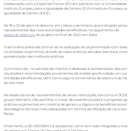
colaboração com a Expertise France (EF) em parceria com a Universidade E
Instituto Europeu para a Igualdade de Género (EUI) e Instituto Europeu par
Igualdade de Género (EIGE).
De 18 a 20 de abril irá decorrer em Lisboa o seminário, que é dirigido exclus
representantes das nove autoridades beneficiárias, no seguimento da
sessão de abertura
do projeto, no final de 2022, em Itália.
O seminário pretende centrar-se na aplicação da orçamentação com base 
no processo orçamental, através de casos práticos, estudos, exercícios, consul
apresentação das melhores práticas.
O primeiro dia , no período da manhã, é dedicado à apresentação, dos princ
resultados e recomendações provenientes da análise aprofundada, em curso
entidades beneficiárias, bem como alguns comentários de abertura de repr
de alto nível.
Na sessão da tarde, representantes de várias instituições, tais como a OCDE, o
grupo Women’s, irão partilhar e trocar de experiência sobre o progresso glo
práticas orçamentais em matéria de género, a lógica e os benefícios económi
abordagens técnicas mais adequadas em termos de afetação de recursos e/
fiscais.
Finalmente, a DG REFORM irá apresentar como tem sido integrado o main
de género nos Planos de Recuperação e Resiliência.