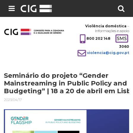
Pesquisar
no
Violência doméstica
–
site:
Informações e apoio
800 202 148
3060
violencia@cig.gov.pt
Seminário do projeto “Gender
Mainstreaming in Public Policy and
Budgeting” | 18 a 20 de abril em Lisb
2023/04/17