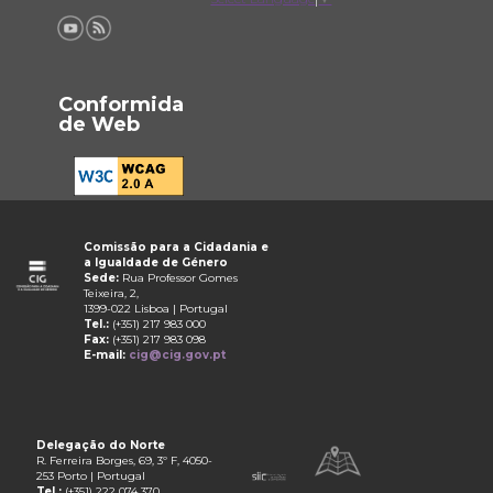
Conformida
de Web
Comissão para a Cidadania e
a Igualdade de Género
Sede:
Rua Professor Gomes
Teixeira, 2,
1399-022 Lisboa | Portugal
Tel.:
(+351) 217 983 000
Fax:
(+351) 217 983 098
E-mail:
cig@cig.gov.pt
Delegação do Norte
R. Ferreira Borges, 69, 3º F, 4050-
253 Porto | Portugal
Tel.:
(+351) 222 074 370