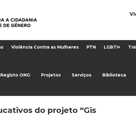
Vi
ns
Violência Contra as Mulheres
PTN
LGBTI+
Trá
Registo ONG
Projetos
Serviços
Biblioteca
ucativos do projeto “Gis