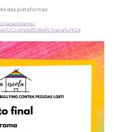
vés das plataformas:
ociacaoplanoi/
nnel/UCLg9slbBD8sRL9xacqfuHGg