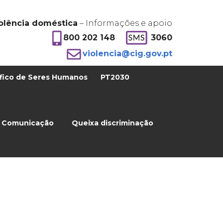
olência doméstica
– Informações e apoio
800 202 148
3060
violencia@cig.gov.pt
fico de Seres Humanos
PT2030
Comunicação
Queixa discriminação