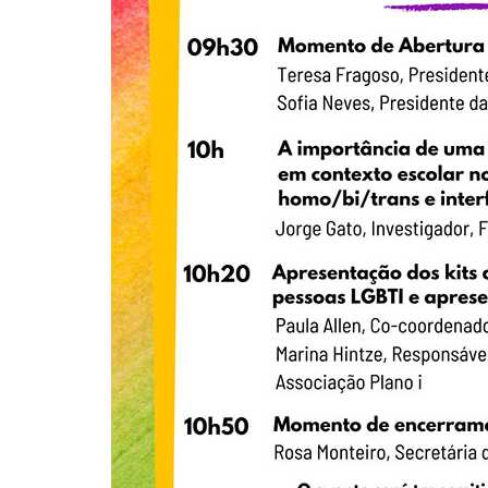
Pesquisar
no
site: