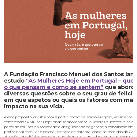
A Fundação Francisco Manuel dos Santos lan
estudo
“As Mulheres Hoje em Portugal – que
o que pensam e como se sentem”
que abord
diversas questões sobre o seu grau de felici
em que aspetos ou quais os fatores com mai
impacto na sua vida.
A este propósito, divulgamos a participação de Teresa Fragoso, Presidente d
conferência “A Mulher Hoje” onde se abordaram inúmeras questões relacio
papel da mulher na sociedade: a desigualdade de género; a conciliação entre
profissional, familiar e pessoal; licenças de parentalidade; as medidas do Gov
atuações prioritárias necessárias ao alcance da igualdade entre mulheres e