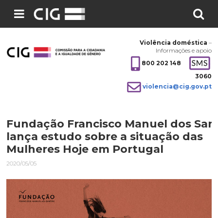
Pesquisar
no
Violência doméstica
–
site:
Informações e apoio
800 202 148
3060
violencia@cig.gov.pt
Fundação Francisco Manuel dos San
lança estudo sobre a situação das
Mulheres Hoje em Portugal
2020/05/05