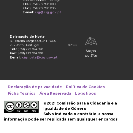
Tel.:
(+351) 217 983 000
Fax:
(+351) 217 983 098
E-mail:
cig@cig.gov.pt
Delegação do Norte
R. Ferreira Borges, 69, 3º F, 4050-
253 Porto | Portugal
Tel.:
(+351) 222 074 370
Mapa
Fax:
(+351) 222 074 398
do Site
E-mail:
cignorte@cig.gov.pt
Declaração de privacidade
Política de Cookies
Ficha Técnica
Área Reservada
Logótipos
©2021 Comissão para a Cidadania e a
Igualdade de Género
Salvo indicado o contrário, a nossa
informação pode ser replicada sem quaisquer encargos